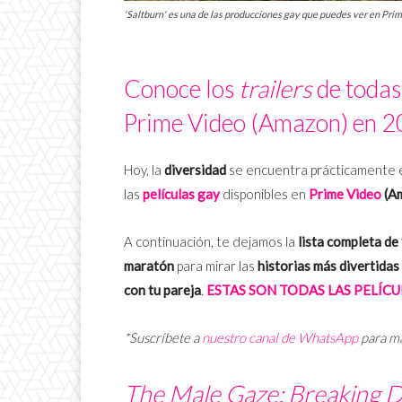
'Saltburn' es una de las producciones gay que puedes ver en Prim
Conoce los
trailers
de todas 
Prime Video (Amazon) en 2
Hoy, la
diversidad
se encuentra prácticamente en
las
películas gay
disponibles en
Prime Video
(Am
A continuación, te dejamos la
lista completa de 
maratón
para mirar las
historias más divertidas
con tu pareja
.
ESTAS SON TODAS LAS PELÍCU
*Suscríbete a
nuestro canal de WhatsApp
para m
The Male Gaze: Breaking