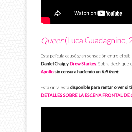
Queer
(Luca Guadagnino, 
Esta película causó gran sensación entre el públ
Daniel Craig y
Drew Starkey
. Sobra decir que 
Apollo
sin censura haciendo un
full front
.
Esta cinta está
disponible para rentar o ver si 
DETALLES SOBRE LA ESCENA FRONTAL DE