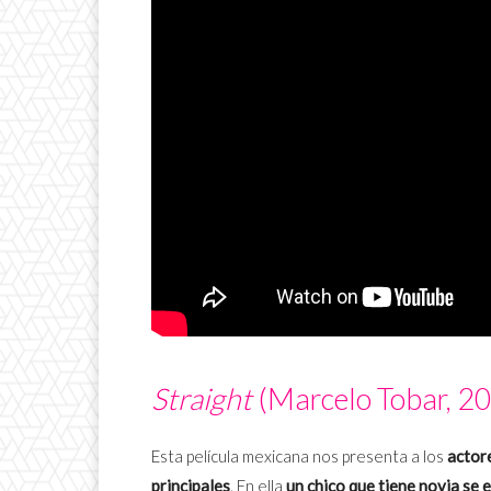
Straight
(Marcelo Tobar, 2
Esta película mexicana nos presenta a los
actor
principales
. En ella
un chico que tiene novia se