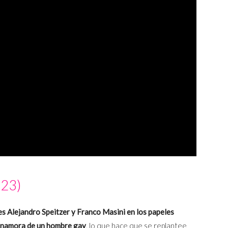
023)
es Alejandro Speitzer y Franco Masini en los papeles
 enamora de un hombre gay
, lo que hace que se replantee