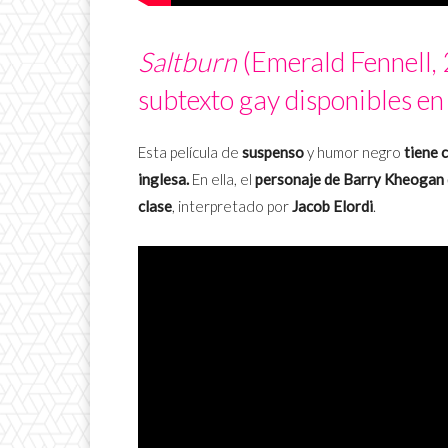
Saltburn
(Emerald Fennell, 
subtexto gay disponibles en
Esta película de
suspenso
y humor negro
tiene c
inglesa.
En ella, el
personaje de Barry Kheogan 
clase
, interpretado por
Jacob Elordi
.