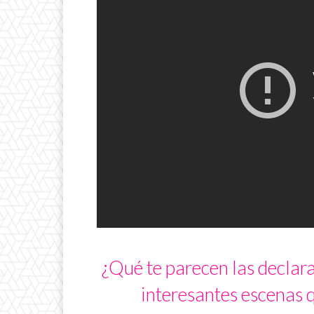
¿Qué te parecen las declara
interesantes escenas q