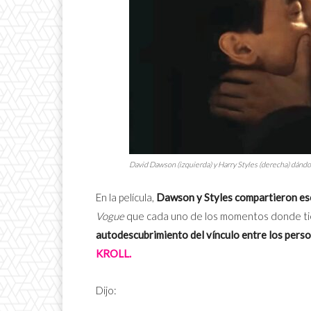
David Dawson (izquierda) y Harry Styles (derecha) dándo
En la película,
Dawson y Styles compartieron es
Vogue
que cada uno de los momentos donde ti
autodescubrimiento del vínculo entre los pers
KROLL.
Dijo: