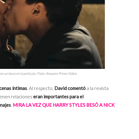
se un beso en la película / Foto: Amazon Prime Video
cenas íntimas
. Al respecto,
David comentó
a la revista
enen relaciones
eran importantes para el
onajes
.
MIRA LA VEZ QUE HARRY STYLES BESÓ A NICK