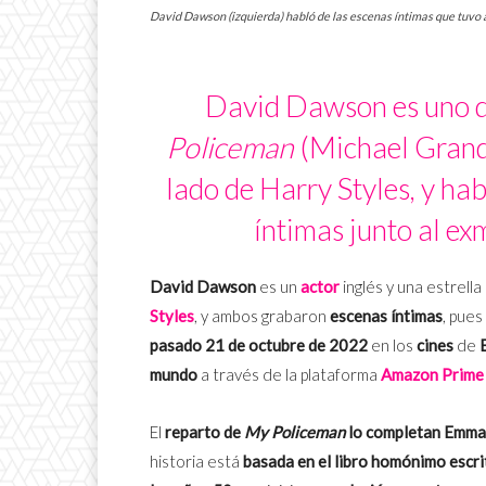
David Dawson (izquierda) habló de las escenas íntimas que tuvo a
David Dawson es uno de
Policeman
(Michael Grand
lado de Harry Styles, y ha
íntimas junto al e
David Dawson
es un
actor
inglés y una estrella
Styles
, y ambos grabaron
escenas íntimas
, pues
pasado 21 de octubre de 2022
en los
cines
de
mundo
a través de la plataforma
Amazon Prime
El
reparto de
My Policeman
lo completan
Emma 
historia está
basada en el libro homónimo escr