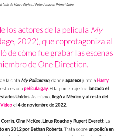
l lado de Harry Styles. / Foto: Amazon Prime Video
 los actores de la película
My
age, 2022), que coprotagoniza al
bló de cómo fue grabar las escenas
xmiembro de One Direction.
 de la cinta
My Policeman
, donde
aparece
junto a
Harry
 esta es una
película gay
. El largometraje fue
lanzado el
Estados Unidos
. Asimismo,
llegó a México y al resto del
 Video
el
4 de noviembre de 2022
.
Corrin, Gina McKee, Linus Roache y Rupert Everett
. La
ito en 2012 por Bethan Roberts
. Trata sobre
un policía en