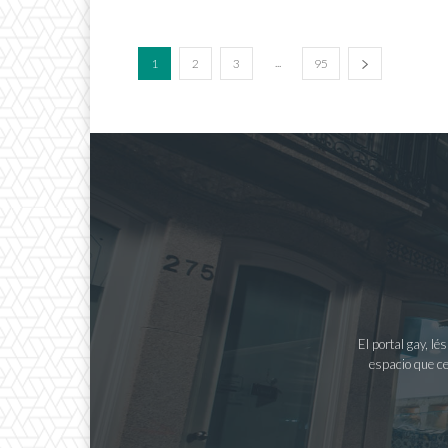
...
1
2
3
95
El portal gay, l
espacio que ce