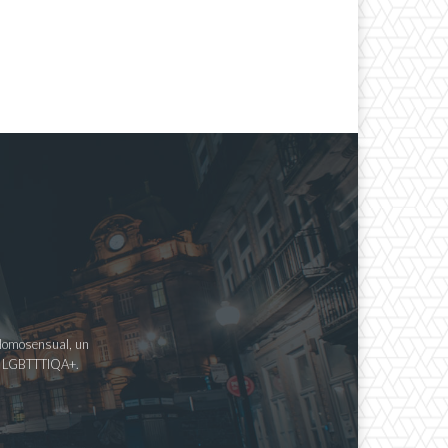
a Homosensual, un
imo LGBTTTIQA+.