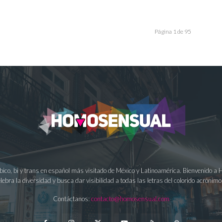
Página 1 de 95
ésbico, bi y trans en español más visitado de México y Latinoamérica. Bienvenido 
lebra la diversidad y busca dar visibilidad a todas las letras del colorido acrón
Contáctanos:
contacto@homosensual.com