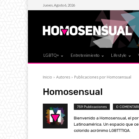
Jueves, Agosto 6, 2026
LGBTQ+
Entretenimiento
Lifestyle
Inicio
Autores
Publicaciones por Homosensual
Homosensual
759 Publicaciones
0 COMENTAR
Bienvenido a Homosensual, el porta
Latinoamérica. Un espacio que cele
colorido acrónimo LGBTTTIQA.