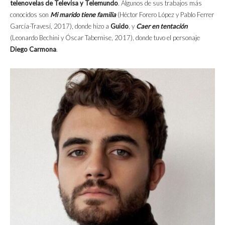
telenovelas de Televisa y Telemundo
. Algunos de sus trabajos más
conocidos son
Mi marido tiene familia
(Héctor Forero López y Pablo Ferrer
García-Travesí, 2017), donde hizo a
Guido
, y
Caer en tentación
(Leonardo Bechini y Óscar Tabernise, 2017), donde tuvo el personaje
Diego Carmona
.