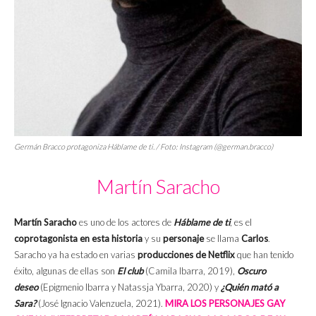
Germán Bracco protagoniza
Háblame de ti
. / Foto: Instagram (@german.bracco)
Martín Saracho
Martín Saracho
es uno de los actores de
Háblame de ti
, es el
coprotagonista en esta historia
y su
personaje
se llama
Carlos
.
Saracho ya ha estado en varias
producciones de Netflix
que han tenido
éxito, algunas de ellas son
El club
(Camila Ibarra, 2019),
Oscuro
deseo
(Epigmenio Ibarra y Natassja Ybarra, 2020) y
¿Quién mató a
Sara?
(José Ignacio Valenzuela, 2021).
MIRA LOS PERSONAJES GAY