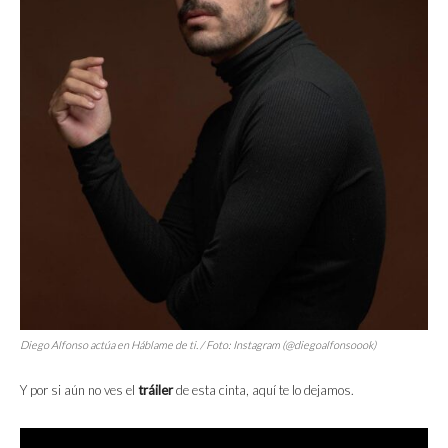
Diego Alfonso actúa en
Háblame de ti
. / Foto: Instagram (@diegoalfonsoook)
Y por si aún no ves el
tráiler
de esta cinta, aquí te lo dejamos.