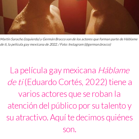
Martín Saracho (izquierda) y Germán Bracco son de los actores que forman parte de Háblame
de ti, la película gay mexicana de 2022. / Foto: Instagram (@german.bracco)
La película gay mexicana
Háblame
de ti
(Eduardo Cortés, 2022) tiene a
varios actores que se roban la
atención del público por su talento y
su atractivo. Aquí te decimos quiénes
son.