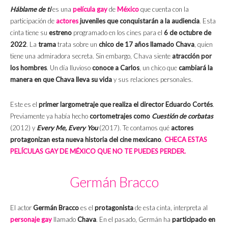
Háblame de ti
es una
película gay
de
México
que cuenta con la
participación de
actores
juveniles que conquistarán a la audiencia
. Esta
cinta tiene su
estreno
programado en los cines para el
6 de octubre de
2022
. La
trama
trata sobre un
chico de 17 años llamado Chava
, quien
tiene una admiradora secreta. Sin embargo, Chava siente
atracción por
los hombres
. Un día lluvioso
conoce
a
Carlos
, un chico que
cambiará la
manera en que Chava lleva su vida
y sus relaciones personales.
Este es el
primer largometraje que realiza el director Eduardo Cortés
.
Previamente ya había hecho
cortometrajes como
Cuestión de corbatas
(2012) y
Every Me, Every You
(2017). Te contamos qué
actores
protagonizan esta nueva historia del cine mexicano
.
CHECA ESTAS
PELÍCULAS GAY DE MÉXICO QUE NO TE PUEDES PERDER.
Germán Bracco
El actor
Germán Bracco
es el
protagonista
de esta cinta, interpreta al
personaje
gay
llamado
Chava
. En el pasado, Germán ha
participado en