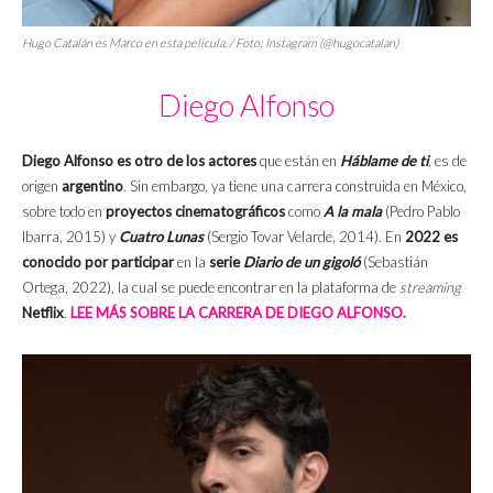
Hugo Catalán es Marco en esta película. / Foto: Instagram (@hugocatalan)
Diego Alfonso
Diego Alfonso es otro de los actores
que están en
Háblame de ti
, es de
origen
argentino
. Sin embargo, ya tiene una carrera construida en México,
sobre todo en
proyectos
cinematográficos
como
A la mala
(Pedro Pablo
Ibarra, 2015) y
Cuatro Lunas
(Sergio Tovar Velarde, 2014). En
2022 es
conocido por participar
en la
serie
Diario de un gigoló
(Sebastián
Ortega, 2022), la cual se puede encontrar en la plataforma de
streaming
Netflix
.
LEE MÁS SOBRE LA CARRERA DE DIEGO ALFONSO.