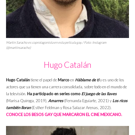
Martin Saracho es coprotagonista en esta película gay. / Foto: Instagram
(@martinsaracho)
Hugo Catalán
Hugo Catalán
tiene el papel de
Marco
en
Háblame de ti
y es uno de los
actores que ya tienen una carrera consolidada, sobre todo en el mundo de
la televisión.
Ha participado en series como
El juego de las llaves
(Marisa Quiroga, 2019),
Amarres
(Fernanda Eguiarte, 2021) y
Los ricos
también lloran
(Esther Feldman y Rosa Salazar Arenas, 2022).
CONOCE LOS BESOS GAY QUE MARCARON EL CINE MEXICANO.