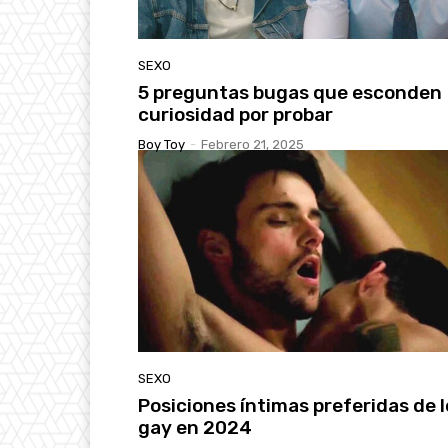
SEXO
5 preguntas bugas que esconden
curiosidad por probar
Boy Toy
-
Febrero 21, 2025
SEXO
Posiciones íntimas preferidas de l
gay en 2024