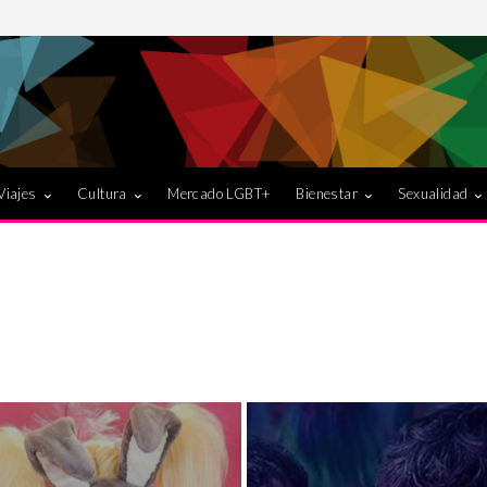
Viajes
Cultura
Mercado LGBT+
Bienestar
Sexualidad