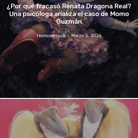
¿Por qué fracasó Renata Dragona Real?
Una psicóloga analiza el caso de Momo
Guzmán
Homosensual
-
Marzo 5, 2026