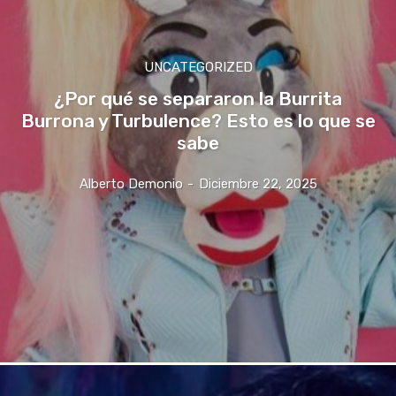
UNCATEGORIZED
¿Por qué se separaron la Burrita
Burrona y Turbulence? Esto es lo que se
sabe
Alberto Demonio
-
Diciembre 22, 2025