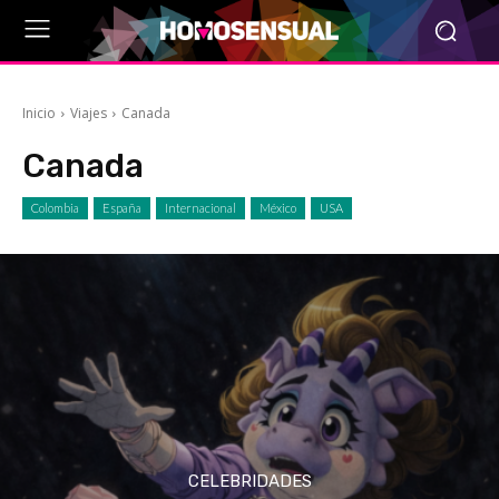
Inicio
Viajes
Canada
Canada
Colombia
España
Internacional
México
USA
CELEBRIDADES