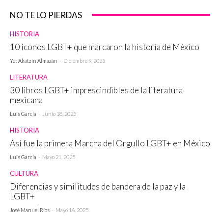
NO TE LO PIERDAS
HISTORIA
10 íconos LGBT+ que marcaron la historia de México
Yet Akatzin Almazán
-
Diciembre 9, 2025
LITERATURA
30 libros LGBT+ imprescindibles de la literatura
mexicana
Luis García
-
Junio 18, 2025
HISTORIA
Así fue la primera Marcha del Orgullo LGBT+ en México
Luis García
-
Mayo 21, 2025
CULTURA
Diferencias y similitudes de bandera de la paz y la
LGBT+
José Manuel Ríos
-
Mayo 16, 2025