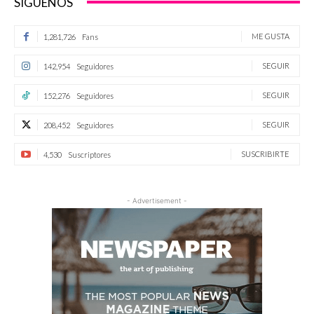
SÍGUENOS
ME GUSTA
1,281,726
Fans
SEGUIR
142,954
Seguidores
SEGUIR
152,276
Seguidores
SEGUIR
208,452
Seguidores
SUSCRIBIRTE
4,530
Suscriptores
- Advertisement -