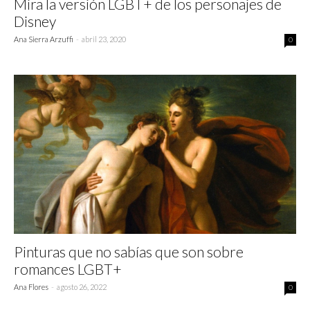
Mira la versión LGBT+ de los personajes de
Disney
Ana Sierra Arzuffi
-
abril 23, 2020
0
Pinturas que no sabías que son sobre
romances LGBT+
Ana Flores
-
agosto 26, 2022
0