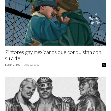
Pintores gay mexicanos que conquistan con
su arte
Edgar Ulises
-
junio 22, 2022
0