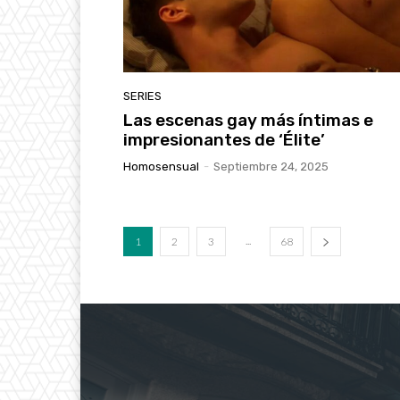
SERIES
Las escenas gay más íntimas e
impresionantes de ‘Élite’
Homosensual
-
Septiembre 24, 2025
...
1
2
3
68