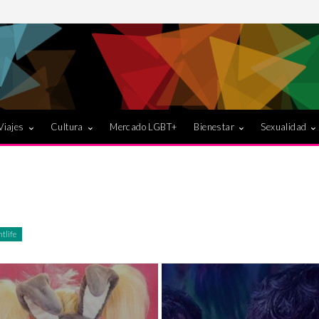
Viajes
Cultura
Mercado LGBT+
Bienestar
Sexualidad
tlife