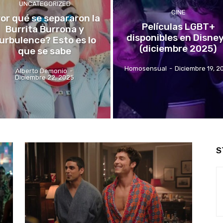
UNCATEGORIZED
CINE
or qué se separaron la
Películas LGBT+
Burrita Burrona y
disponibles en Disne
urbulence? Esto es lo
(diciembre 2025)
que se sabe
Homosensual
-
Diciembre 19, 2
Alberto Demonio
-
Diciembre 22, 2025
S