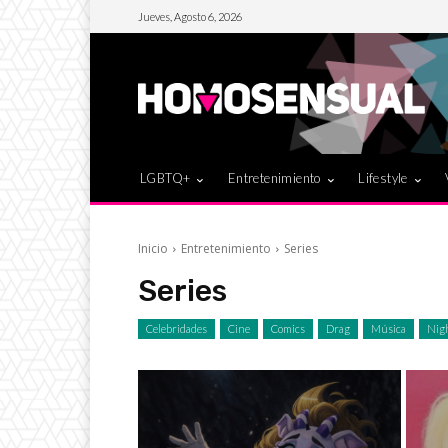
Jueves, Agosto 6, 2026
LGBTQ+
Entretenimiento
Lifestyle
Inicio
Entretenimiento
Series
Series
Celebridades
Cine
Comics
Drag
Música
Nigh