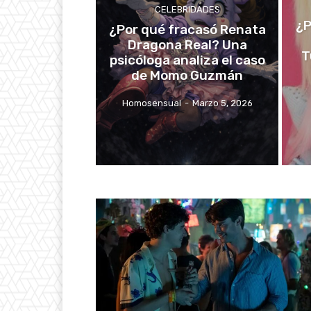
CELEBRIDADES
¿P
¿Por qué fracasó Renata
Dragona Real? Una
T
psicóloga analiza el caso
de Momo Guzmán
Homosensual
-
Marzo 5, 2026