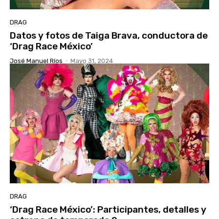
DRAG
Datos y fotos de Taiga Brava, conductora de
‘Drag Race México’
José Manuel Ríos
-
Mayo 31, 2024
DRAG
‘Drag Race México’: Participantes, detalles y