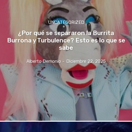
UNCATEGORIZED
¿Por qué se separaron la Burrita
Burrona y Turbulence? Esto es lo que se
sabe
Alberto Demonio
-
Diciembre 22, 2025