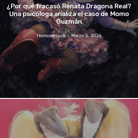
¿Por qué fracasó Renata Dragona Real?
Una psicóloga analiza el caso de Momo
Guzmán
Homosensual
-
Marzo 5, 2026