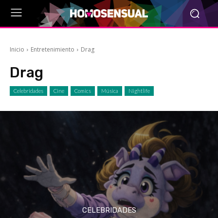
Inicio
Entretenimiento
Drag
Drag
Celebridades
Cine
Comics
Música
Nightlife
CELEBRIDADES