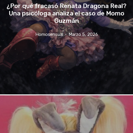
¿Por qué fracasó Renata Dragona Real?
Una psicóloga analiza el caso de Momo
Guzmán
Homosensual
-
Marzo 5, 2026