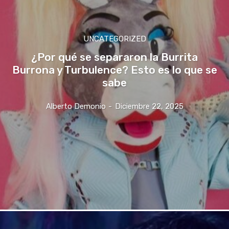
UNCATEGORIZED
¿Por qué se separaron la Burrita
Burrona y Turbulence? Esto es lo que se
sabe
Alberto Demonio
-
Diciembre 22, 2025