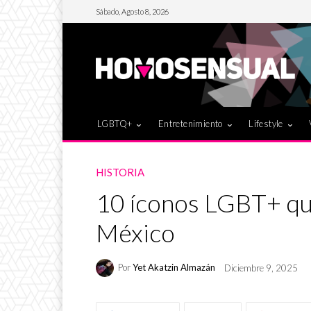
Sábado, Agosto 8, 2026
LGBTQ+
Entretenimiento
Lifestyle
HISTORIA
10 íconos LGBT+ que
México
Por
Yet Akatzin Almazán
Diciembre 9, 2025