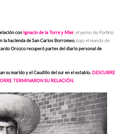
elación con
Ignacio de la Torre y Mier
, el yerno de Porfirio
n la hacienda de San Carlos Borromeo
, bajo el mando de
icardo Orozco recuperó partes del diario personal de
an su marido y el Caudillo del sur en el establo.
DESCUBRE
TORRE TERMINARON SU RELACIÓN.