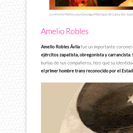
La virreina Maria Luisa Gonzaga Manrique de Lara y Sor Juan
Amelio Robles
Amelio Robles Ávila
fue un importante coronel 
ejércitos zapatista, obregonista y carrancista
.
burlas de sus compañeros, hizo que su identid
el primer hombre trans reconocido por el Esta