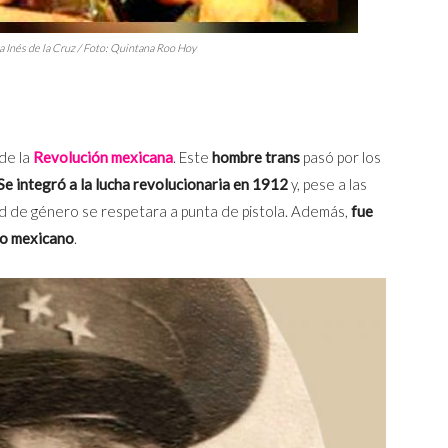
a Inés de la Cruz / Foto: Quintana Roo Hoy
de la
Revolución mexicana
. Este
hombre
trans
pasó por los
Se integró a la lucha revolucionaria en 1912
y, pese a las
ad de género se respetara a punta de pistola. Además,
fue
do mexicano
.