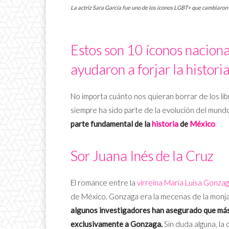
La actriz Sara García fue uno de los íconos LGBT+ que cambiaron l
Estos son 10 íconos nacion
ayudaron a forjar la histori
No importa cuánto nos quieran borrar de los lib
siempre ha sido parte de la evolución del mund
parte fundamental de la
historia
de
México
.
Sor Juana Inés de la Cruz
El romance entre la
virreina María Luisa Gonza
de México. Gonzaga era la mecenas de la monja
algunos investigadores han asegurado que más
exclusivamente a Gonzaga.
Sin duda alguna, la 