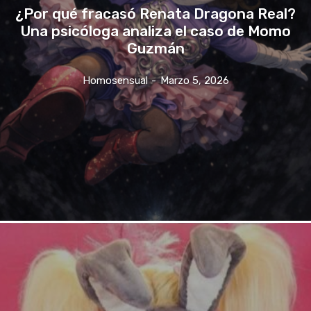
¿Por qué fracasó Renata Dragona Real?
Una psicóloga analiza el caso de Momo
Guzmán
Homosensual
-
Marzo 5, 2026