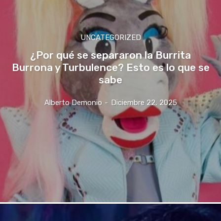
UNCATEGORIZED
¿Por qué se separaron la Burrita
Burrona y Turbulence? Esto es lo que se
sabe
Alberto Demonio
-
Diciembre 22, 2025