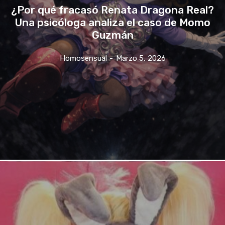
¿Por qué fracasó Renata Dragona Real?
Una psicóloga analiza el caso de Momo
Guzmán
Homosensual
-
Marzo 5, 2026