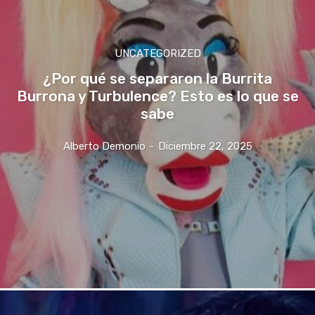
UNCATEGORIZED
¿Por qué se separaron la Burrita
Burrona y Turbulence? Esto es lo que se
sabe
Alberto Demonio
-
Diciembre 22, 2025