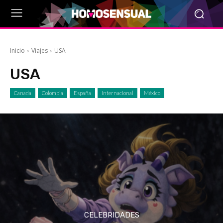
Inicio
Viajes
USA
USA
Canada
Colombia
España
Internacional
México
CELEBRIDADES