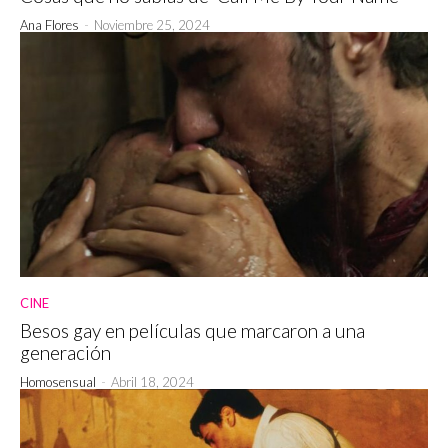
Ana Flores
-
Noviembre 25, 2024
CINE
Besos gay en películas que marcaron a una
generación
Homosensual
-
Abril 18, 2024