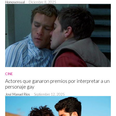
Homosensual
-
Diciembre 8, 2025
CINE
Actores que ganaron premios por interpretar a un
personaje gay
José Manuel Ríos
-
Septiembre 12, 2025