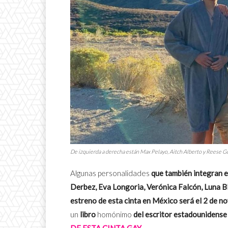
De izquierda a derecha están Max Pelayo, Aitch Alberto y Reese Gon
Algunas personalidades
que también integran el
Derbez, Eva Longoria, Verónica Falcón, Luna Bl
estreno de esta cinta en México será el 2 de n
un
libro
homónimo
del escritor estadounidense
DE ESTA CINTA GAY.