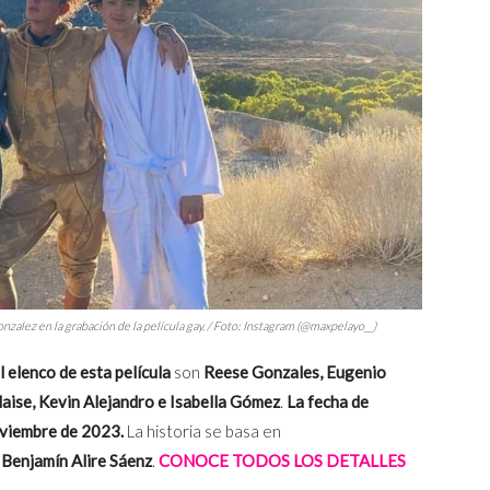
zalez en la grabación de la película gay. / Foto: Instagram (@maxpelayo__)
 elenco de esta película
son
Reese Gonzales,
Eugenio
aise, Kevin Alejandro e Isabella Gómez
.
La fecha de
oviembre de 2023.
La historia se basa en
 Benjamín Alire Sáenz
.
CONOCE TODOS LOS DETALLES