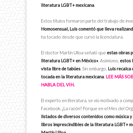
literatura LGBT+ mexicana
.
Estos títulos formaron parte del trabajo de inve
Homosensual, Luis comentó que lleva realizand
ha tocado desde que cursó la licenciatura.
El doctor Martín Ulloa señaló que
estas obras p
literatura LGBT+ en México»
. Asimismo,
estos 
vista libre de tabúes
. Sin embargo,
Luis recalca 
tocada en la literatura mexicana
.
LEE MÁS SO
HABLA DEL VIH.
El experto en literatura, se vio motivado a com
Facebook. ¿La razón? Porque en el Mes del Or
listados de diversos contenidos como música y 
libros imprescindibles de la literatura LGBT+ me
Martín Ulloa
.