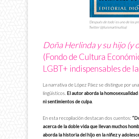
‘Después de todo’
es uno de los pr
Twitter (@luismartinulloa)
Doña Herlinda y su hijo (y o
(Fondo de Cultura Económica
LGBT+ indispensables de la
La narrativa de López Páez se distingue por una
lingüísticos.
El autor aborda la homosexualidad 
ni sentimientos de culpa
.
En esta recopilación destacan dos cuentos:
“Do
acerca de la doble vida que llevan muchos hom
aborda la historia del hijo en la niñez y adolesc