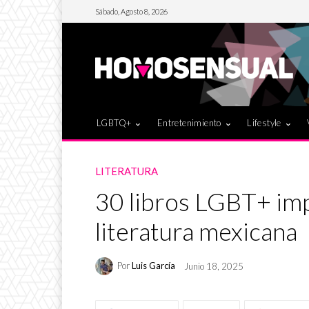
Sábado, Agosto 8, 2026
LGBTQ+
Entretenimiento
Lifestyle
LITERATURA
30 libros LGBT+ imp
literatura mexicana
Por
Luis García
Junio 18, 2025