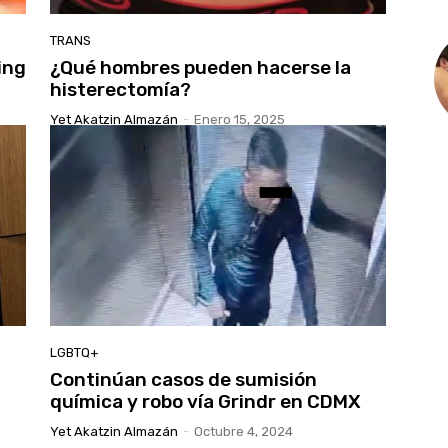
TRANS
ing
¿Qué hombres pueden hacerse la
histerectomía?
Yet Akatzin Almazán
-
Enero 15, 2025
LGBTQ+
Continúan casos de sumisión
química y robo vía Grindr en CDMX
Yet Akatzin Almazán
-
Octubre 4, 2024