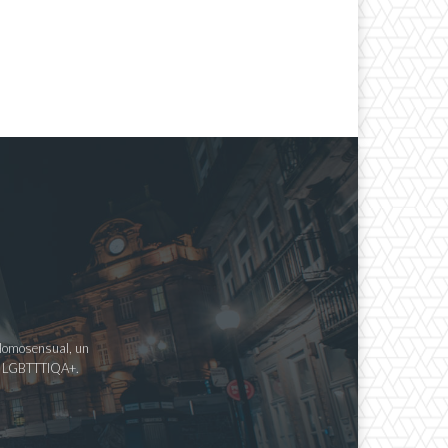
a Homosensual, un
imo LGBTTTIQA+.