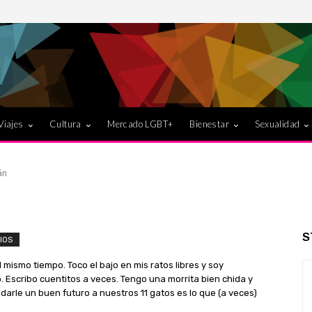
Viajes
Cultura
Mercado LGBT+
Bienestar
Sexualidad
án
S
IOS
 al mismo tiempo. Toco el bajo en mis ratos libres y soy
 Escribo cuentitos a veces. Tengo una morrita bien chida y
darle un buen futuro a nuestros 11 gatos es lo que (a veces)