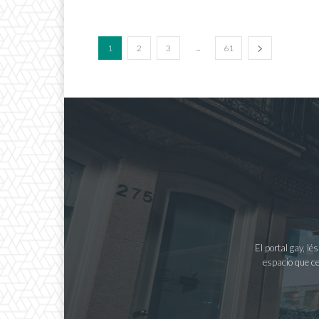
...
1
2
3
61
El portal gay, l
espacio que ce