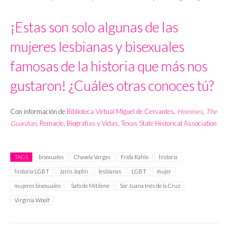
¡Estas son solo algunas de las
mujeres lesbianas y bisexuales
famosas de la historia que más nos
gustaron! ¿Cuáles otras conoces tú?
Con información de
Biblioteca Virtual Miguel de Cervantes
,
Homines
,
The
Guardian
,
Remacle
,
Biografías y Vidas
,
Texas State Historical Association
TAGS
bisexuales
Chavela Vargas
Frida Kahlo
historia
historia LGBT
Janis Joplin
lesbianas
LGBT
mujer
mujeres bisexuales
Safo de Mitilene
Sor Juana Inés de la Cruz
Virginia Woolf