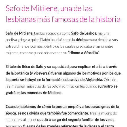
Safo de Mitilene, una de las
lesbianas más famosas de la historia
Safo de Mitilene
, también conocida como
Safo de Lesbos
, fue una
poetisa griega a quien Platón bautizó como la
décima musa
debido a sus
extraordinarios poemas, dentro de los cuales predicaba el amor entre
mujeres, como se puede observar en su
“Himno a Afrodita”
.
El talento lírico de Safo y su capacidad para explicar el arte a través
de la botánica (y viceversa) fueron algunos de los motivos por los que
la poeta se incluyó en la formación educativa de Alejandría.
Otra de
las mayores muestras de respeto y admiración fue cuando
su rostro se
grabó en las monedas de Mitilene
.
Cuando hablamos de cómo la poeta rompió varios paradigmas de la
época, se nos olvida que también fue comerciante.
Tras la muerte de
su padre y al crecer
quedó a cargo del negocio familiar de los vinos
.
Asimismo,
fue una de las grandes referentes de la danza y el canto
.