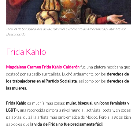
Pintura de Sor Juana Inés de la Cruz en el exconvento de Amecameca / Foto:
México
Desconocido
Frida Kahlo
Magdalena Carmen Frida Kahlo Calderón
fue una pintora mexicana que
destacó por su estilo surrealista. Luchó arduamente por los
derechos de
los trabajadores en el Partido Socialista
, así como por los
derechos de
las mujeres
.
Frida Kahlo
es muchísimas cosas:
mujer, bisexual, un ícono feminista y
LGBT+
, una reconocida pintora a nivel mundial, activista, poeta y, en pocas
palabras, quizá la artista más emblemática de México. Pero si algo es bien
sabido es que
la vida de Frida no fue precisamente fácil
.