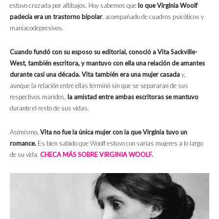
estuvo cruzada por altibajos. Hoy sabemos que
lo que Virginia Woolf
padecía era un trastorno bipolar
, acompañado de cuadros psicóticos y
maniacodepresivos.
Cuando fundó con su esposo su editorial, conoció a Vita Sackville-
West, también escritora, y mantuvo con ella una relación de amantes
durante casi una década. Vita también era una mujer casada
y,
aunque la relación entre ellas terminó sin que se separaran de sus
respectivos maridos,
la amistad entre ambas escritoras se mantuvo
durante el resto de sus vidas.
Asimismo,
Vita no fue la única mujer con la que Virginia tuvo un
romance.
Es bien sabido que Woolf estuvo con varias mujeres a lo largo
de su vida.
CHECA MÁS SOBRE VIRGINIA WOOLF.