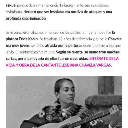
sexual
porque debía mantener cierta imagen ante sus seguidores.
Asimismo,
declaró que ser lesbiana era motivo de ataques y una
profunda discriminación
.
Se le conocieron algunas amantes, de las cuales la más famosa fue
la
pintora Frida Kahlo
. Se llevaban 12 años de diferencia y aunque
Chavela
era muy joven
, se sintió
atraída por la pintora
desde la primera vez que
la vio. El sentimiento fue mutuo.
Según se cuenta,
se mandaron muchas
cartas
, pero la mayoría de ellas fueron destruidas.
ENTÉRATE DE LA
VIDA Y OBRA DE LA CANTANTE LESBIANA CHAVELA VARGAS.