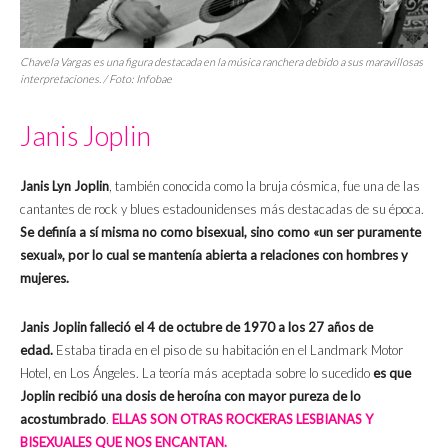
Chavela Vargas es una figura destacada en la música ranchera debido a sus maravillosas
interpretaciones. / Foto:
Infobae
Janis Joplin
Janis Lyn Joplin
, también conocida como la bruja cósmica, fue una de las
cantantes de rock y blues estadounidenses más destacadas de su época.
Se definía a sí misma no como bisexual, sino como «un ser puramente
sexual», por lo cual se mantenía abierta a relaciones con hombres y
mujeres.
Janis Joplin falleció el 4 de octubre de 1970 a los 27 años de
edad.
Estaba tirada en el piso de su habitación en el Landmark Motor
Hotel, en Los Ángeles. La teoría más aceptada sobre lo sucedido
es que
Joplin recibió una dosis de heroína con mayor pureza de lo
acostumbrado
.
ELLAS SON OTRAS ROCKERAS LESBIANAS Y
BISEXUALES QUE NOS ENCANTAN.