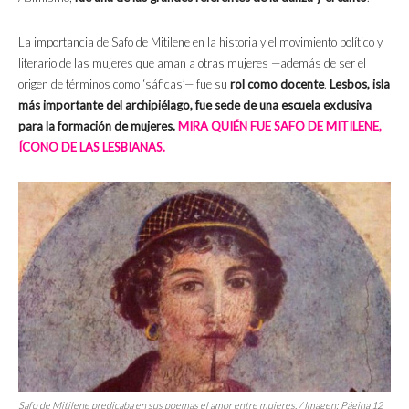
La importancia de Safo de Mitilene en la historia y el movimiento político y
literario de las mujeres que aman a otras mujeres —además de ser el
origen de términos como ‘sáficas’— fue su
rol como docente
.
Lesbos, isla
más importante del archipiélago, fue sede de una escuela exclusiva
para la formación de mujeres.
MIRA QUIÉN FUE SAFO DE MITILENE,
ÍCONO DE LAS LESBIANAS.
Safo de Mitilene predicaba en sus poemas el amor entre mujeres. / Imagen:
Página 12