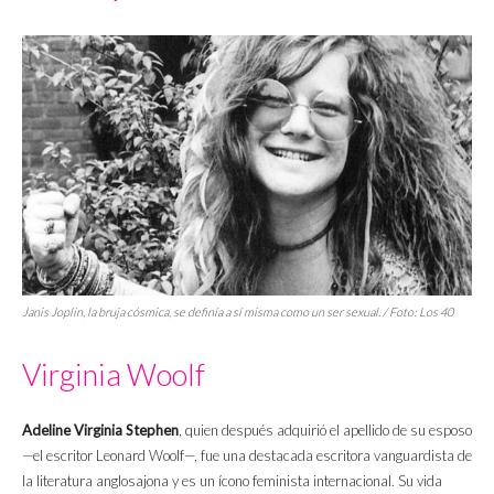
Janis Joplin, la bruja cósmica, se definía a sí misma como un ser sexual. / Foto: Los 40
Virginia Woolf
Adeline Virginia Stephen
, quien después adquirió el apellido de su esposo
—el escritor Leonard Woolf—, fue una destacada escritora vanguardista de
la literatura anglosajona y es un ícono feminista internacional. Su vida