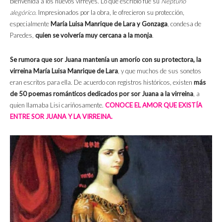
bienvenida a los nuevos virreyes. Lo que escribió fue su
Neptuno
alegórico
. Impresionados por la obra, le ofrecieron su protección,
especialmente
María Luisa Manrique de Lara
y Gonzaga
, condesa de
Paredes,
quien se volvería muy cercana a la monja
.
Se rumora que sor Juana mantenía un amorío con su protectora, la
virreina María Luisa
Manrique de Lara
, y que muchos de sus sonetos
eran escritos para ella. De acuerdo con registros históricos, existen
más
de 50 poemas románticos dedicados por sor Juana a la virreina
, a
quien llamaba Lisi cariñosamente.
CONOCE EL AMOR QUE EXISTÍA
ENTRE SOR JUANA Y LA VIRREINA.