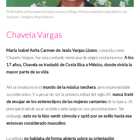
Frida Kahlo, pintora que tenía por esposo a Diego Rivera y amoríos esporádicos con
mujeres. / Imagen:
Muy Historia
Chavela Vargas
María Isabel Anita Carmen de Jesús Vargas Lizano
, conocida como
Chavela Vargas, ​fue una cantante mexicana de origen costarricense.
A los
17 años, Chavela se trasladó de Costa Rica a México, donde viviría la
mayor parte de su vida
.
Ahí se involucró en el
mundo de la música ranchera
, pero imprimiéndole
su estilo único. Y a pesar de ser la primera mitad del siglo XX,
nunca trató
de encajar en los estereotipos de las mujeres cantantes
de la época. Al
principio trató de usar vestido y pelo largo en sus presentaciones. Sin
embargo,
esto no la hizo sentir cómoda y optó por un estilo hasta ese
entonces considerado masculino
.
La artista
no hablaba de forma abierta sobre su orientación