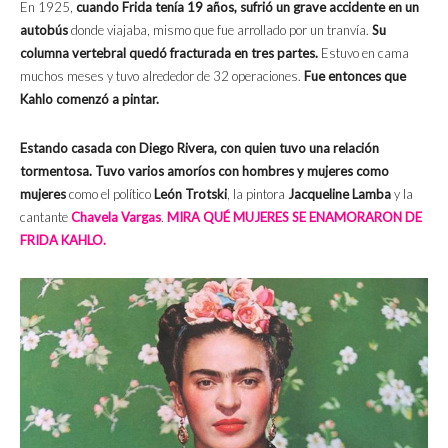
En 1925,
cuando Frida tenía 19 años, sufrió un grave accidente en un
autobús
donde viajaba, mismo que fue arrollado por un tranvía.
Su
columna vertebral quedó fracturada en tres partes.
Estuvo en cama
muchos meses y tuvo alrededor de 32 operaciones.
Fue entonces que
Kahlo comenzó a pintar.
Estando casada con Diego Rivera, con quien tuvo una relación
tormentosa. Tuvo varios amoríos con hombres y mujeres como
mujeres
como el político
León Trotski
, la pintora
Jacqueline Lamba
y la
cantante
Chavela Vargas
.
MIRA QUÉ MUJERES SE ENAMORARON DE
FRIDA KAHLO.