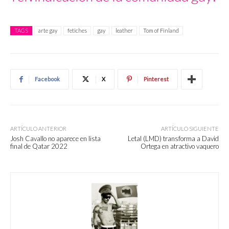
TAGS
arte gay
fetiches
gay
leather
Tom of Finland
Facebook
X
Pinterest
ARTÍCULO ANTERIOR
ARTÍCULO SIGUIENTE
Josh Cavallo no aparece en lista
Letal (LMD) transforma a David
final de Qatar 2022
Ortega en atractivo vaquero