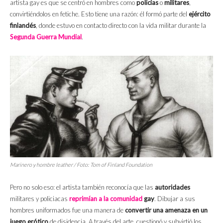
artista gay es que se centró en hombres como
policías
o
militares
,
convirtiéndolos en fetiche. Esto tiene una razón: él formó parte del
ejército
finlandés
, donde estuvo en contacto directo con la vida militar durante la
Segunda Guerra Mundial
.
Marinero y hombre
leather
/ Foto: Tom of Finland Foundation
Pero no solo eso: el artista también reconocía que las
autoridades
militares y policiacas
reprimían a la comunidad
gay
. Dibujar a sus
hombres uniformados fue una manera de
convertir una amenaza en un
juego erótico
de disidencia. A través del arte, cuestionó y subvirtió los