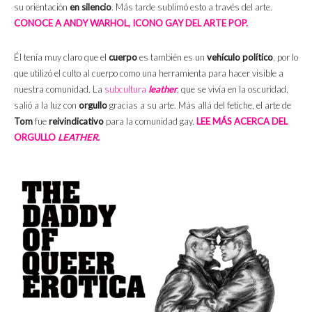
su orientación
en silencio
. Más tarde sublimó esto a través del arte.
CONOCE A ANDY WARHOL, ICONO GAY DEL ARTE POP.
Él tenía muy claro que el
cuerpo
es también es un
vehículo político
, por lo
que utilizó el culto al cuerpo como una herramienta para hacer visible a
nuestra comunidad. La
subcultura
leather
, que se vivía en la oscuridad,
salió a la luz con
orgullo
gracias a su arte. Más allá del fetiche, el arte de
Tom
fue
reivindicativo
para la comunidad gay.
LEE MÁS ACERCA DEL
ORGULLO
LEATHER.