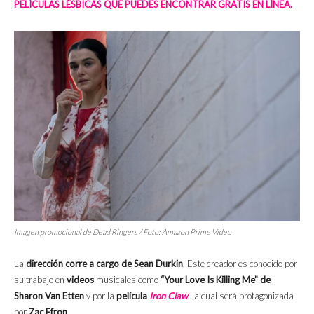
PELÍCULAS LÉSBICAS QUE PUEDES ENCONTRAR GRATIS EN LÍNEA.
Imagen promocional de
Dead Ringers
/ Foto: Amazon Prime Video
La
dirección corre a cargo de Sean Durkin
. Este creador es conocido por
su trabajo en
videos
musicales como
“Your Love Is Killing Me” de
Sharon Van Etten
y por la
película
Iron Claw
, la cual será protagonizada
por
Zac Efron
.