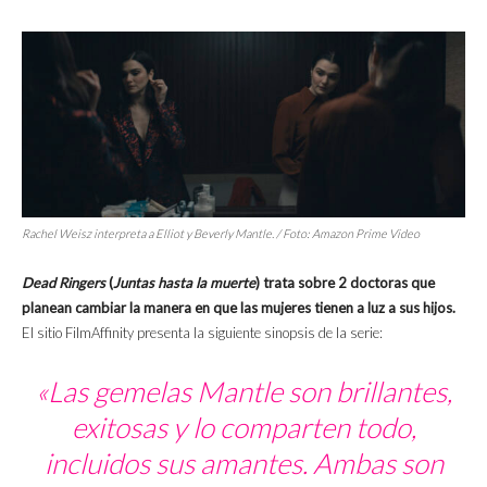
Rachel Weisz interpreta a Elliot y Beverly Mantle. / Foto: Amazon Prime Video
Dead Ringers
(
Juntas hasta la muerte
) trata sobre 2 doctoras que
planean cambiar la manera en que las mujeres tienen a luz a sus hijos.
El sitio FilmAffinity presenta la siguiente sinopsis de la serie:
«Las gemelas Mantle son brillantes,
exitosas y lo comparten todo,
incluidos sus amantes. Ambas son