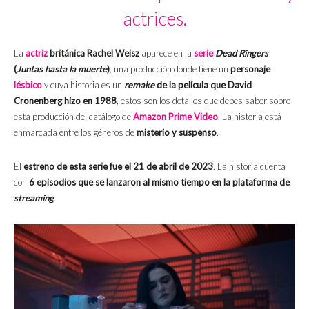
actrices.
La
actriz
británica Rachel Weisz
aparece en la
serie
Dead Ringers
(
Juntas hasta la muerte
)
, una producción donde tiene un
personaje
lésbico
y cuya historia es un
remake
de la película que David
Cronenberg hizo en 1988
, estos son los detalles que debes saber sobre
esta producción del catálogo de
Amazon Prime Video
. La historia está
enmarcada entre los géneros de
misterio y suspenso
.
El
estreno de esta serie fue el 21 de abril de 2023
. La historia cuenta
con
6 episodios que se lanzaron al mismo tiempo en la plataforma de
streaming
.