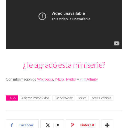
¿Te agradó esta miniserie?
Con información de
Wikipedia
,
IMDb
,
Twitter
y
FilmAffinity
TAGS
Amazon Prime Video
Rachel Weisz
series
series lésbicas
Facebook
X
Pinterest