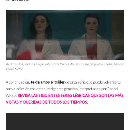
Así lucen los personajes que interpreta Rachel Weisz en este programa. / Foto: Amazon
Prime Video
A continuación,
te dejamos el tráiler
de esta serie que puede volverse tu
nueva adicción con estas intrigantes gemelas interpretadas por Rachel
Weisz.
REVISA LAS SIGUIENTES SERIES LÉSBICAS QUE SON LAS MÁS
VISTAS Y QUERIDAS DE TODOS LOS TIEMPOS.