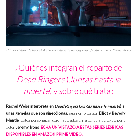
Primer vistazo de Rachel Weisz en esta serie de suspenso. / Foto: Amazon Prime Video
¿Quiénes integran el reparto de
Dead Ringers
(
Juntas hasta la
muerte
) y sobre qué trata?
Rachel Weisz interpreta en
Dead Ringers
(
Juntas hasta la muerte
) a
unas gemelas que son ginecólogas
, sus nombres son
Elliot y Beverly
Mantle
. Estos personajes fueron actuados en la película de 1988 por el
actor
Jeremy Irons
.
ECHA UN VISTAZO A ESTAS SERIES LÉSBICAS
DISPONIBLES EN AMAZON PRIME VIDEO.