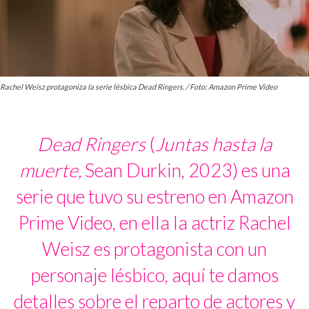
Rachel Weisz protagoniza la serie lésbica Dead Ringers. / Foto: Amazon Prime Video
Dead Ringers
(
Juntas hasta la
muerte,
Sean Durkin, 2023) es una
serie que tuvo su estreno en Amazon
Prime Video, en ella la actriz Rachel
Weisz es protagonista con un
personaje lésbico, aquí te damos
detalles sobre el reparto de actores y