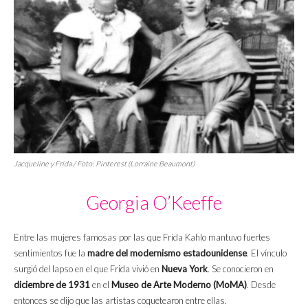
Jacqueline y Frida / Foto: Pinterest (Lorraine Beaumont)
Georgia O’Keeffe
Entre las mujeres famosas por las que Frida Kahlo mantuvo fuertes
sentimientos fue la
madre del modernismo estadounidense
. El vínculo
surgió del lapso en el que Frida vivió en
Nueva York
. Se conocieron en
diciembre de 1931
en el
Museo de Arte Moderno (MoMA)
. Desde
entonces se dijo que las artistas coquetearon entre ellas.