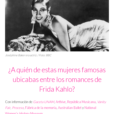
Joséphine Baker era actriz. / Foto:
BBC
¿A quién de estas mujeres famosas
ubicabas entre los romances de
Frida Kahlo?
Con información de
Gaceta UNAM
,
Arthive
,
República Musicana
,
Vanity
Fair
,
Proceso
,
Fábrica de la memoria
,
Australian Ballet
y
National
Women’s History Museum