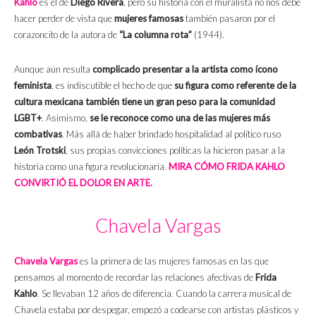
Kahlo
es el de
Diego Rivera
, pero su historia con el muralista no nos debe
hacer perder de vista que
mujeres famosas
también pasaron por el
corazoncito de la autora de
“La columna rota”
(1944).
Aunque aún resulta
complicado presentar a la artista como ícono
feminista
, es indiscutible el hecho de que
su figura como referente de la
cultura mexicana también tiene un gran peso para la comunidad
LGBT+
. Asimismo,
se le reconoce como una de las mujeres más
combativas
. Más allá de haber brindado hospitalidad al político ruso
León Trotski
, sus propias convicciones políticas la hicieron pasar a la
historia como una figura revolucionaria.
MIRA CÓMO FRIDA KAHLO
CONVIRTIÓ EL DOLOR EN ARTE.
Chavela Vargas
Chavela Vargas
es la primera de las mujeres famosas en las que
pensamos al momento de recordar las relaciones afectivas de
Frida
Kahlo
. Se llevaban 12 años de diferencia. Cuando la carrera musical de
Chavela estaba por despegar, empezó a codearse con artistas plásticos y