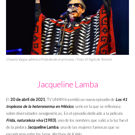
Chavela Vargas admiró a Frida desde el principio. / Foto:
El Siglo de Torreón
Jacqueline Lamba
El
20 de abril de 2021
, TV UNAM trasmitió un nuevo episodio de
Los 41
tropiezos de la heteronorma en México
, serie en la que se reflexiona
sobre diversidades sexogenéricas. En el episodio dedicado a la película
Frida, naturaleza viva
(1983)
, uno de los nombres que salió a la luz fue el
de la pintora
Jacqueline Lamba
, una de las mujeres famosas que se
encontraron entre los lazos afectivos de Kahlo.