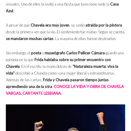
visuales. Uno de ellos la invitó a una fiesta que tuvo como sede la
Casa
Azul
.
A pesar de que
Chavela era muy joven
, se sintió
atraída por la pintora
desde la primera vez que la vio. El sentimiento fue mutuo. Según se cuenta,
se mandaron muchas cartas
. La mayoría de ellas fueron destruidas.
Sin embargo, el
poeta
y
museógrafo
Carlos Pellicer Cámara
guardó una
epístola en la que
Frida hablaba sobre su primer encuentro con
Chavela
. En el escrito, la mano detrás de
“Naturaleza muerta: viva la
vida”
describió a Chavela como «una mujer liberal y extraordinaria».
Además de las cartas,
Frida y Chavela pasaron tiempo juntas
aprendiendo una de la otra
.
CONOCE LA VIDA Y OBRA DE CHAVELA
VARGAS, CANTANTE LESBIANA.