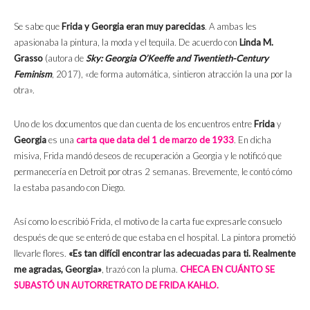
Se sabe que
Frida y Georgia eran muy parecidas
. A ambas les
apasionaba la pintura, la moda y el tequila. De acuerdo con
Linda M.
Grasso
(autora de
Sky: Georgia O’Keeffe and Twentieth-Century
Feminism
, 2017), «de forma automática, sintieron atracción la una por la
otra».
Uno de los documentos que dan cuenta de los encuentros entre
Frida
y
Georgia
es una
carta que data del 1 de marzo de 1933
. En dicha
misiva, Frida mandó deseos de recuperación a Georgia y le notificó que
permanecería en Detroit por otras 2 semanas. Brevemente, le contó cómo
la estaba pasando con Diego.
Así como lo escribió Frida, el motivo de la carta fue expresarle consuelo
después de que se enteró de que estaba en el hospital. La pintora prometió
llevarle flores.
«Es tan difícil encontrar las adecuadas para ti. Realmente
me agradas, Georgia»
, trazó con la pluma.
CHECA EN CUÁNTO SE
SUBASTÓ UN AUTORRETRATO DE FRIDA KAHLO.