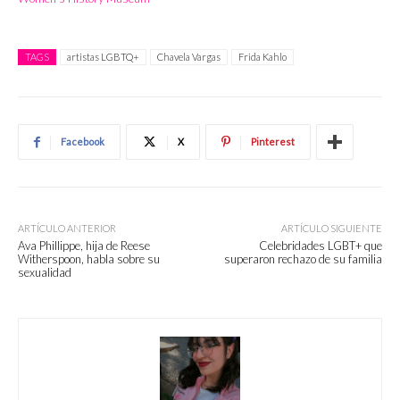
TAGS
artistas LGBTQ+
Chavela Vargas
Frida Kahlo
Facebook
X
Pinterest
ARTÍCULO ANTERIOR
ARTÍCULO SIGUIENTE
Ava Phillippe, hija de Reese
Celebridades LGBT+ que
Witherspoon, habla sobre su
superaron rechazo de su familia
sexualidad