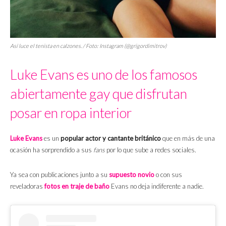
Así luce el tenista en calzones. / Foto: Instagram (@grigordimitrov)
Luke Evans es uno de los famosos
abiertamente gay que disfrutan
posar en ropa interior
Luke Evans
es un
popular actor y cantante británico
que en más de una
ocasión ha sorprendido a sus
fans
por lo que sube a redes sociales.
Ya sea con publicaciones junto a su
supuesto novio
o con sus
reveladoras
fotos en traje de baño
Evans no deja indiferente a nadie.