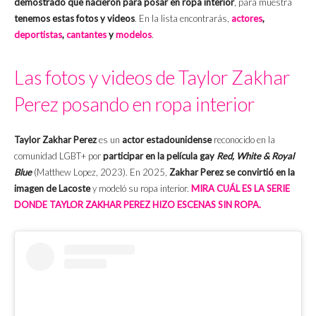
demostrado que nacieron para posar en ropa interior
, para muestra
tenemos estas fotos y videos
. En la lista encontrarás,
actores
,
deportistas
,
cantantes
y
modelos
.
Las fotos y videos de Taylor Zakhar
Perez posando en ropa interior
Taylor Zakhar Perez
es un
actor estadounidense
reconocido en la
comunidad LGBT+ por
participar en la película gay
Red, White & Royal
Blue
(Matthew Lopez, 2023). En 2025,
Zakhar Perez se convirtió en la
imagen de Lacoste
y modeló su ropa interior.
MIRA CUÁL ES LA SERIE
DONDE TAYLOR ZAKHAR PEREZ HIZO ESCENAS SIN ROPA.