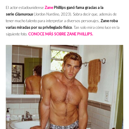
El actor estadounidense
Zane
Phillips ganó fama gracias a la
serie
Glamorous
(Jordon Nardino, 2023). Sobra decir que, además de
tener mucho talento para interpretar a diversos personajes,
Zane roba
varias miradas por su privilegiado físico
. Tan solo mira cómo luce en la
siguiente foto.
CONOCE MÁS SOBRE ZANE PHILLIPS.