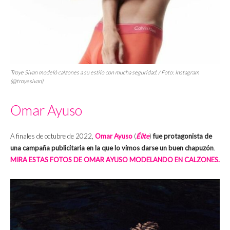
Troye Sivan modeló calzones a su estilo con mucha seguridad. / Foto: Instagram
(@troyesivan)
Omar Ayuso
A finales de octubre de 2022,
Omar Ayuso
(
Élite
)
fue protagonista de
una campaña publicitaria en la que lo vimos darse un buen chapuzón
.
MIRA ESTAS FOTOS DE OMAR AYUSO MODELANDO EN CALZONES.