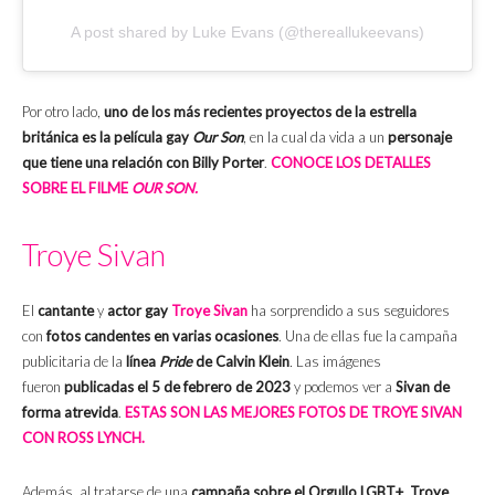
A post shared by Luke Evans (@thereallukeevans)
Por otro lado,
uno de los más recientes proyectos de la estrella
británica es la película gay
Our Son
, en la cual da vida a un
personaje
que tiene una relación con Billy Porter
.
CONOCE LOS DETALLES
SOBRE EL FILME
OUR SON.
Troye Sivan
El
cantante
y
actor gay
Troye Sivan
ha sorprendido a sus seguidores
con
fotos candentes en varias ocasiones
. Una de ellas fue la campaña
publicitaria de la
línea
Pride
de Calvin Klein
.
Las imágenes
fueron
publicadas el 5 de febrero de 2023
y podemos ver a
Sivan de
forma atrevida
.
ESTAS SON LAS MEJORES FOTOS DE TROYE SIVAN
CON ROSS LYNCH.
Además, al tratarse de una
campaña sobre el Orgullo LGBT+
,
Troye