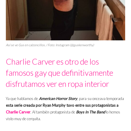
Así se ve Gus en calzoncillos. / Foto: Instagram (@guskenworthy)
Charlie Carver es otro de los
famosos gay que definitivamente
disfrutamos ver en ropa interior
Ya que hablamos de
American Horror Story
, para su onceava temporada
esta serie creada por Ryan Murphy tuvo entre sus protagonistas a
Charlie Carve
r
. Al también protagonista de
Boys In The Band
lo hemos
visto muy de cerquita.