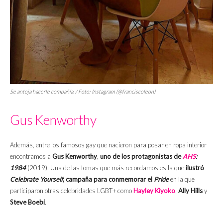
Se antoja hacerle compañía. / Foto: Instagram (@franciscoleon)
Gus Kenworthy
Además, entre los famosos gay que nacieron para posar en ropa interior
encontramos a
Gus Kenworthy
,
uno de los protagonistas de
AHS
:
1984
(2019). Una de las tomas que más recordamos es la que
ilustró
Celebrate Yourself
, campaña para conmemorar el
Pride
en la que
participaron otras celebridades LGBT+ como
Hayley Kiyoko
,
Ally Hills
y
Steve Boebi
.