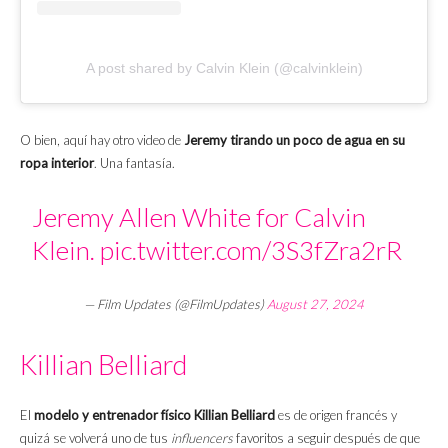
A post shared by Calvin Klein (@calvinklein)
O bien, aquí hay otro video de
Jeremy tirando un poco de agua en su
ropa interior
. Una fantasía.
Jeremy Allen White for Calvin
Klein.
pic.twitter.com/3S3fZra2rR
— Film Updates (@FilmUpdates)
August 27, 2024
Killian Belliard
El
modelo y entrenador físico Killian Belliard
es de origen francés y
quizá se volverá uno de tus
influencers
favoritos a seguir después de que