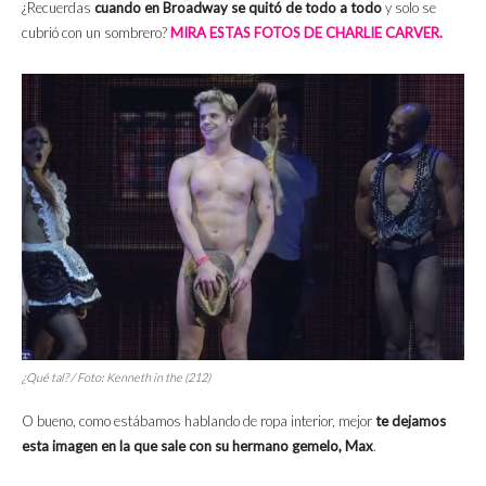
¿Recuerdas
cuando en Broadway se quitó de todo a todo
y solo se
cubrió con un sombrero?
MIRA ESTAS FOTOS DE CHARLIE CARVER.
¿Qué tal? / Foto: Kenneth in the (212)
O bueno, como estábamos hablando de ropa interior, mejor
te dejamos
esta imagen en la que sale con su hermano gemelo,
Max
.