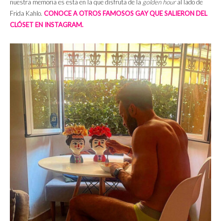
nuestra memoria es esta en la que disfruta de la
golden hour
al lado de
Frida Kahlo.
CONOCE A OTROS FAMOSOS GAY QUE SALIERON DEL
CLÓSET EN INSTAGRAM.