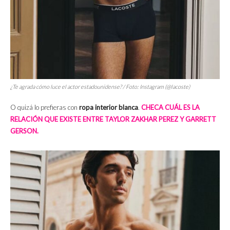
¿Te agrada cómo luce el actor estadounidense? / Foto: Instagram (@lacoste)
O quizá lo prefieras con
ropa interior blanca
.
CHECA CUÁL ES LA
RELACIÓN QUE EXISTE ENTRE TAYLOR ZAKHAR PEREZ Y GARRETT
GERSON.