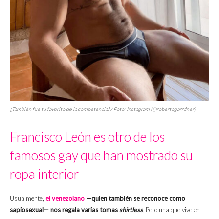
¿También fue tu favorito de la competencia? / Foto: Instagram (@robertogarrdner)
Francisco León es otro de los
famosos gay que han mostrado su
ropa interior
Usualmente,
el venezolano
—quien también se reconoce como
sapiosexual— nos regala varias tomas
shirtless
.
Pero una que vive en