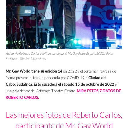
Así se vio Roberto Carlos Molina cuando ganó Mr. Gay Pride España 2022. / Foto:
Instagram (@robertogarrdner)
Mr. Gay World tiene su edición 14
en 2022 y el certamen regresa de
forma presencial tras la pandemia por COVID-19 a
Ciudad del
Cabo,
Sudáfrica
.
Esto sucederá el
sábado 15 de octubre de 2022
en
una gala dentro del Artscape Theatre Centre.
MIRA ESTOS 7 DATOS DE
ROBERTO CARLOS.
Las mejores fotos de Roberto Carlos,
participante de Mr. Gay World