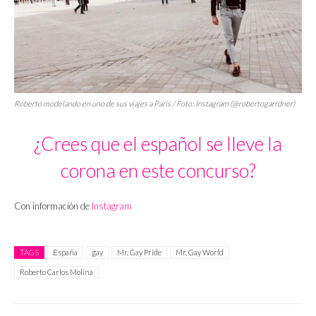
Roberto modelando en uno de sus viajes a París / Foto: Instagram (@robertogarrdner)
¿Crees que el español se lleve la
corona en este concurso?
Con información de
Instagram
TAGS
España
gay
Mr. Gay Pride
Mr. Gay World
Roberto Carlos Molina