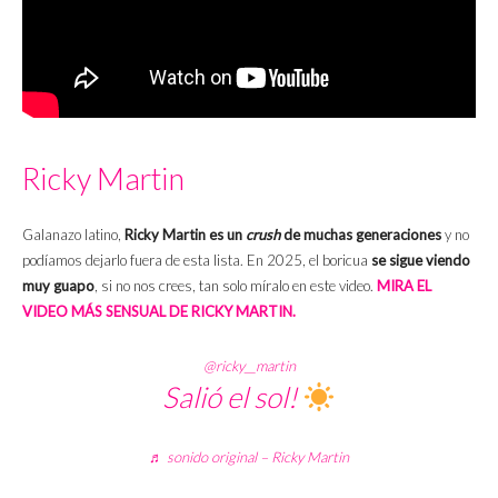
Ricky Martin
Galanazo latino,
Ricky Martin es un
crush
de muchas generaciones
y no
podíamos dejarlo fuera de esta lista. En 2025, el boricua
se sigue viendo
muy guapo
, si no nos crees, tan solo míralo en este video.
MIRA EL
VIDEO MÁS SENSUAL DE RICKY MARTIN.
@ricky__martin
Salió el sol!
♬ sonido original – Ricky Martin