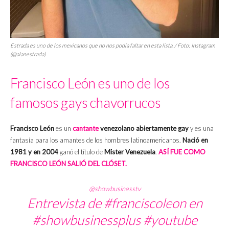
Estrada es uno de los mexicanos que no nos podía faltar en esta lista. / Foto: Instagram
(@alanestrada)
Francisco León es uno de los
famosos gays chavorrucos
Francisco León
es un
cantante
venezolano abiertamente gay
y es una
fantasía para los amantes de los hombres latinoamericanos.
Nació en
1981 y en 2004
ganó el título de
Mister Venezuela
.
ASÍ FUE COMO
FRANCISCO LEÓN SALIÓ DEL CLÓSET.
@showbusinesstv
Entrevista de
#franciscoleon
en
#showbusinessplus
#youtube