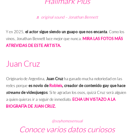
Hallmark Plus
♬ original sound – Jonathan Bennett
Y en 2025,
el actor sigue siendo un guapo que nos encanta
. Como los
vinos, Jonathan Bennett luce mejor que nunca.
MIRA LAS FOTOS MÁS
ATREVIDAS DE ESTE ARTISTA.
Juan Cruz
Originario de Argentina,
Juan Cruz
ha ganado mucha notoriedad en las
redes porque
es novio de
Robleis
, creador de contenido gay que hace
streams
de videojuegos
. Si te agradan los osos, quizá Cruz será alguien
a quien quieras ir a seguir de inmediato.
ECHA UN VISTAZO A LA
BIOGRAFÍA DE JUAN CRUZ.
@soyhomosensual
Conoce varios datos curiosos