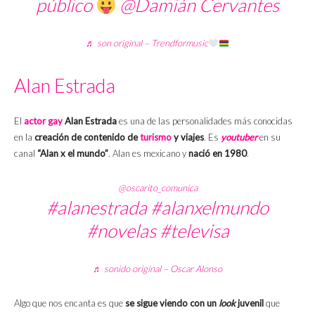
público
@Damián Cervantes
♬ son original – Trendformusic
Alan Estrada
El
actor gay
Alan Estrada
es una de las personalidades más conocidas
en la
creación de contenido de
turismo
y viajes
. Es
youtuber
en su
canal
“Alan x el mundo”
. Alan es mexicano y
nació en 1980
.
@oscarito_comunica
#alanestrada
#alanxelmundo
#novelas
#televisa
♬ sonido original – Oscar Alonso
Algo que nos encanta es que
se sigue viendo con un
look
juvenil
que