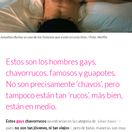
Jonathan Bailey es uno de los famosos que están en esta lista. / Foto: Netflix
Estos son los hombres gays,
chavorrucos, famosos y guapotes.
No son precisamente ‘chavos’, pero
tampoco están tan ‘rucos’, más bien,
están en medio.
Estos
gays
chavorrucos
no entrarían en la categoría de
‘silver foxes’
—
pues
no son tan jóvenes, ni tan viejos
—, pero de todas maneras son muy