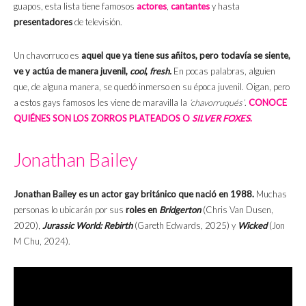
guapos, esta lista tiene famosos
actores
,
cantantes
y hasta
presentadores
de televisión.
Un chavorruco es
aquel que ya tiene sus añitos, pero todavía se siente,
ve y actúa de manera juvenil,
cool
,
fresh.
En pocas palabras, alguien
que, de alguna manera, se quedó inmerso en su época juvenil. Oigan, pero
a estos gays famosos les viene de maravilla la
‘chavorruqués’
.
CONOCE
QUIÉNES SON LOS ZORROS PLATEADOS O
SILVER FOXES
.
Jonathan Bailey
Jonathan Bailey es un actor gay británico que nació en 1988.
Muchas
personas lo ubicarán por sus
roles en
Bridgerton
(Chris Van Dusen,
2020),
Jurassic World: Rebirth
(Gareth Edwards, 2025) y
Wicked
(Jon
M Chu, 2024).