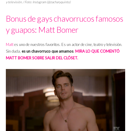
y televisión. / Foto: Instagram (@zacharyquinto)
Bonus de gays chavorrucos famosos
y guapos: Matt Bomer
Matt
es uno de nuestros favoritos. Es un actor de cine, teatro y televisión.
Sin duda,
es un chavorruco que amamos
.
MIRA LO QUE COMENTÓ
MATT BOMER SOBRE SALIR DEL CLÓSET.