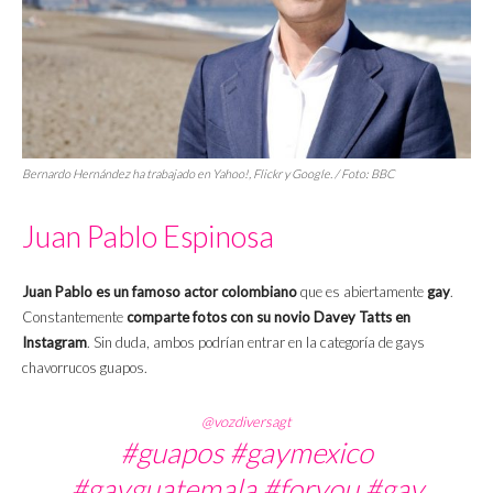
Bernardo Hernández ha trabajado en Yahoo!, Flickr y Google. / Foto: BBC
Juan Pablo Espinosa
Juan Pablo es un famoso actor colombiano
que es abiertamente
gay
.
Constantemente
comparte fotos con su novio Davey Tatts en
Instagram
. Sin duda, ambos podrían entrar en la categoría de gays
chavorrucos guapos.
@vozdiversagt
#guapos
#gaymexico
#gayguatemala
#foryou
#gay