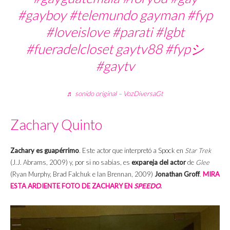
#gayboy
#telemundo
gayman
#fyp
#loveislove
#parati
#lgbt
#fueradelcloset
gaytv88
#fypシ
#gaytv
♬ sonido original – VozDiversaGt
Zachary Quinto
Zachary es guapérrimo
. Este actor que interpretó a Spock en
Star Trek
(J.J. Abrams, 2009) y, por si no sabías, es
expareja del actor
de
Glee
(
Ryan Murphy, Brad Falchuk e Ian Brennan, 2009
)
Jonathan Groff
.
MIRA
ESTA ARDIENTE FOTO DE ZACHARY EN
SPEEDO
.