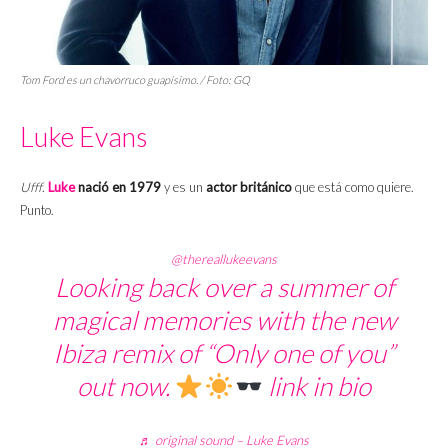
Tom Ford es un chavorruco guapísimo. / Foto: GQ
Luke Evans
Ufff
.
Luke
nació en 1979
y es un
actor británico
que está como quiere.
Punto.
@thereallukeevans
Looking back over a summer of
magical memories with the new
Ibiza remix of “Only one of you”
out now.
link in bio
♬ original sound – Luke Evans