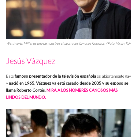
Wentworth Miller es uno de nuestros chavorrucos famosos favoritos. / Foto: Vanity Fair
Jesús Vázquez
Este
famoso presentador de la televisión española
es abiertamente gay
y
nació en 1965
.
Vázquez ya está casado desde 2005 y su esposo se
llama Roberto Cortés.
MIRA A LOS HOMBRES CANOSOS MÁS
LINDOS DEL MUNDO.