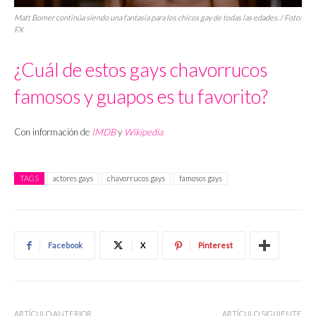
Matt Bomer continúa siendo una fantasía para los chicos gay de todas las edades. / Foto:
FX
¿Cuál de estos gays chavorrucos
famosos y guapos es tu favorito?
Con información de
IMDB
y
Wikipedia
TAGS
actores gays
chavorrucos gays
famosos gays
Facebook
X
Pinterest
ARTÍCULO ANTERIOR
ARTÍCULO SIGUIENTE