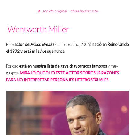
♬ sonido original – showbusinesstv
Wentworth Miller
Este
actor de
Prison Break
(Paul Scheuring, 2005)
nació en Reino Unido
el 1972 y está más
hot
que nunca
.
Por eso
está en nuestra lista de gays chavorrucos famosos
y muy
guapos.
MIRA LO QUE DIJO ESTE ACTOR SOBRE SUS RAZONES
PARA NO INTERPRETAR PERSONAJES HETEROSEXUALES.