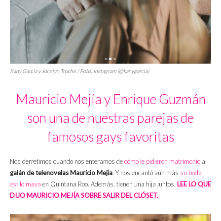
Kany García y Jocelyn Troche / Foto: Instagram (@kanygarcia)
Mauricio Mejía y Enrique Guzmán
son una de nuestras parejas de
famosos gays favoritas
Nos derretimos cuando nos enteramos de
cómo le pidieron matrimonio
al
galán de telenovelas Mauricio Mejía
. Y nos encantó aún más
su boda
estilo maya
en Quintana Roo. Además, tienen una hija juntos.
LEE LO QUE
DIJO MAURICIO MEJÍA SOBRE SALIR DEL CLÓSET.