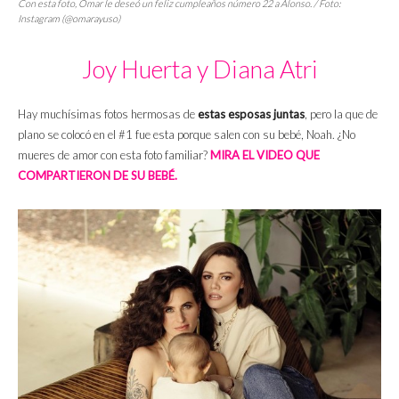
Con esta foto, Omar le deseó un feliz cumpleaños número 22 a Alonso. / Foto:
Instagram (@omarayuso)
Joy Huerta y Diana Atri
Hay muchísimas fotos hermosas de
estas esposas juntas
, pero la que de
plano se colocó en el #1 fue esta porque salen con su bebé, Noah. ¿No
mueres de amor con esta foto familiar?
MIRA EL VIDEO QUE
COMPARTIERON DE SU BEBÉ.