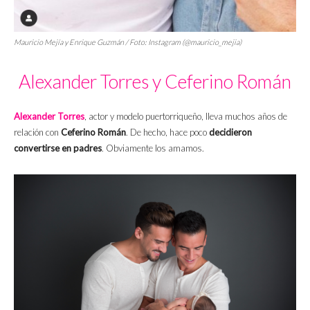
Mauricio Mejía y Enrique Guzmán / Foto: Instagram (@mauricio_mejia)
Alexander Torres y Ceferino Román
Alexander Torres
, actor y modelo puertorriqueño, lleva muchos años de
relación con
Ceferino Román
. De hecho, hace poco
decidieron
convertirse en padres
. Obviamente los amamos.