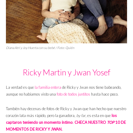
Diana Atri y Joy Huerta con su bebé / Foto:
Quién
Ricky Martin y Jwan Yosef
La verdad es que
la familia entera
de Ricky y Jwan nos tiene babeando,
aunque no habíamos visto una
foto de todos juntitos
hasta hace poco.
También hay decenas de fotos de Ricky y Jwan que han hecho que nuestro
corazón lata más rápido, pero la ganadora,
by far
, es esta en que
los
captaron teniendo un momento íntimo
.
CHECA NUESTRO
TOP
10 DE
MOMENTOS DE RICKY Y JWAN.