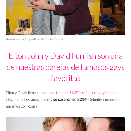
Amamos a Jodie y a Alex. / Foto: Pinterest
Elton John y David Furnish son una
de nuestras parejas de famosos gays
favoritas
Elton y David tienen una de
las familias LGBT+ más tiernas y famosas
.
Llevan muchos años juntos y
se casaron en 2014
. Definitivamente los
amamos con locura.