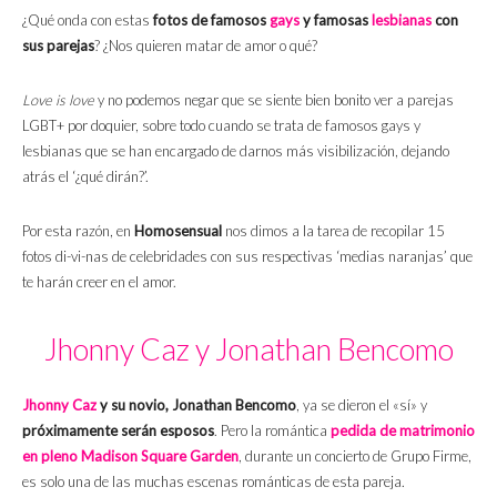
¿Qué onda con estas
fotos de famosos
gays
y famosas
lesbianas
con
sus parejas
? ¿Nos quieren matar de amor o qué?
Love is love
y no podemos negar que se siente bien bonito ver a parejas
LGBT+ por doquier, sobre todo cuando se trata de famosos gays y
lesbianas que se han encargado de darnos más visibilización, dejando
atrás el ‘¿qué dirán?’.
Por esta razón, en
Homosensual
nos dimos a la tarea de recopilar 15
fotos di-vi-nas de celebridades con sus respectivas ‘medias naranjas’ que
te harán creer en el amor.
Jhonny Caz y Jonathan Bencomo
Jhonny Caz
y su novio, Jonathan Bencomo
, ya se dieron el «sí» y
próximamente serán esposos
. Pero la romántica
pedida de matrimonio
en pleno Madison Square Garden
, durante un concierto de Grupo Firme,
es solo una de las muchas escenas románticas de esta pareja.