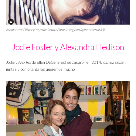
Montserrat Oliver y Yaya Kosikova / Foto: Instagram (@montserrat33)
Jodie Foster y Alexandra Hedison
Jodie y Alex (ex de Ellen DeGeneres) se casaron en 2014.
Obvea
siguen
juntas y por lo tanto las queremos mucho.