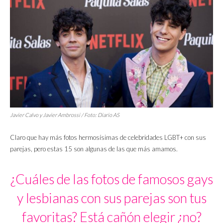
Javier Calvo y Javier Ambrossi / Foto: Diario AS
Claro que hay más fotos hermosísimas de celebridades LGBT+ con sus
parejas, pero estas 15 son algunas de las que más amamos.
¿Cuáles de las fotos de famosos gays
y lesbianas con sus parejas son tus
favoritas? Está cañón elegir ¿no?