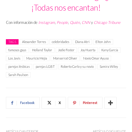
¡Todas nos encantan!
Con información de
Instagram
,
People
,
Quién
,
CNN
y
Chicago Tribune
TAGS
Alexander Torres
celebridades
Diana Atri
Elton John
famosos gays
Holland Taylor
Jodie Foster
Joy Huerta
Kany García
Los Javis
Mauricio Mejía
Monserrat Oliver
Novio Omar Ayuso
parejas lésbicas
parejas LGBT
Roberto Carlo y su novio
Samira Wiley
Sarah Paulson
Facebook
X
Pinterest
ARTÍCULO ANTERIOR
ARTÍCULO SIGUIENTE