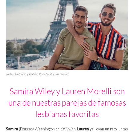
Roberto Carlo y Rubén Kuri / Foto: Instagram
Samira Wiley y Lauren Morelli son
una de nuestras parejas de famosas
lesbianas favoritas
Samira
(Poussey Washington en
OITNB
) y
Lauren
ya llevan un rato juntas