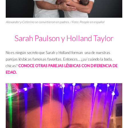
Alexander y Ceferino se convirtieron en padres. / Foto: People en español
Sarah Paulson y Holland Taylor
No es ningún secreto que Sarah y Holland forman una de nuestras
parejas lésbicas famosas favoritas. Entonces… ¿
pa’
cuándo la boda,
chicas?
CONOCE OTRAS PAREJAS LÉSBICAS CON DIFERENCIA DE
EDAD.