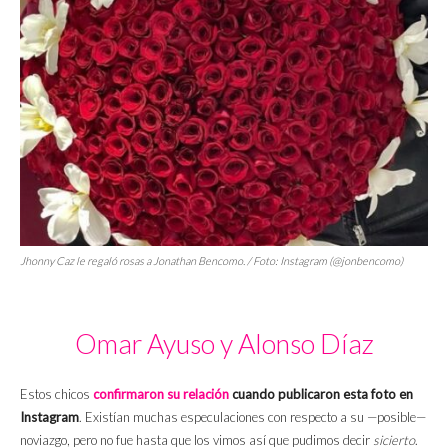
Jhonny Caz le regaló rosas a Jonathan Bencomo. / Foto: Instagram (@jonbencomo)
Omar Ayuso y Alonso Díaz
Estos chicos
confirmaron su relación
cuando publicaron esta foto en
Instagram
. Existían muchas especulaciones con respecto a su —posible—
noviazgo, pero no fue hasta que los vimos así que pudimos decir
sicierto
.