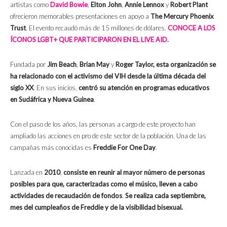
artistas como
David Bowie
,
Elton John
,
Annie Lennox
y
Robert Plant
ofrecieron memorables presentaciones en apoyo a
The Mercury Phoenix
Trust
. El evento recaudó más de 15 millones de dólares.
CONOCE A LOS
ÍCONOS LGBT+ QUE PARTICIPARON EN EL LIVE AID.
Fundada por
Jim Beach
,
Brian May
y
Roger Taylor,
esta organización se
ha relacionado con el activismo del VIH desde la última década del
siglo XX
. En sus inicios,
centró su atención en programas educativos
en Sudáfrica y Nueva Guinea
.
Con el paso de los años, las personas a cargo de este proyecto han
ampliado las acciones en pro de este sector de la población. Una de las
campañas más conocidas es
Freddie For One Day
.
Lanzada en
2010
,
consiste en reunir al mayor número de personas
posibles para que, caracterizadas como el músico, lleven a cabo
actividades de recaudación de fondos
.
Se realiza cada septiembre,
mes del cumpleaños de Freddie y de la visibilidad bisexual.