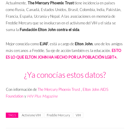
Actualmente,
The Mercury Phoenix Trust
tiene incidencia en países
como Rusia, Canadá, Estados Unidos, Brasil, Colombia, India, Pakistán,
Francia, España, Ucrania y Nepal. A las asociaciones en memoria de
Freddie Mercury que se involucran en el activismo del VIH y el sida se
suma la
Fundación Elton John contra el sida
.
Mejor conocida como
EJAF
, está a cargo de
Elton John
, uno de los amigos
más cercanos a Freddie. Su eje de acción también es la educación.
ESTO
ES LO QUE ELTON JOHN HA HECHO POR LA POBLACIÓN LGBT+.
¿Ya conocías estos datos?
Con información de
The Mercury Phoenix Trust
,
Elton John AIDS
Foundation
y
HIV Plus Magazine
TAGS
Activismo VIH
Freddie Mercury
VIH