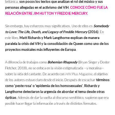
británica,
son pocos los textos que analizan el rol del músico y sus
personas allegadas en el activismo del VIH
.
CONOCE CÓMO FUE LA
RELACIÓN ENTRE JIM HUTTON Y FREDDIE MERCURY.
Sin embargo, hay esfuerzos muy significativos. Uno de ellos es
Somebody
to Love: The Life, Death, and Legacy of Freddie Mercury
(2016)
. En
este libro,
Matt Richards y Mark Langthorne explican de manera
paralela la crisis del VIH y la consolidación de Queen como uno de los
proyectos musicales más influyentes de Europa
.
A diferencia de trabajos como
Bohemian Rhapsody
(Bryan Singer y Dexter
Fletcher, 2018), no se enfoca en la visión estigmatizada —y moralina—
sobre la vida del cantante. De acuerdo con
HIV Plus Magazine
, el objetivo
de los autores estuvo claro desde el inicio. Después de escuchar
términos
como ‘peste rosa’ o ‘epidemia de los homosexuales’
,
Richards y
Langthorne detectaron la urgencia de abordar el tema desde otras
ópticas
. Además de dar la vuelta al discurso serofóbico, supieron que era
posible hacer llegar la información a través de distintos formatos.