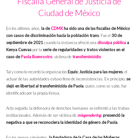
Fiscalía General de Justicia de
Ciudad de México
En los últimos años,
la de
CDMX
ha sido una de las fiscalías de México
con casos de discriminación hacia la población trans
. Fue el
30 de
septiembre de 2021
cuando la instancia ofreció una
disculpa pública
a
Kenya Cuevas
por la
serie de regularidades y tratos violentos en el
caso de
Paola Buenrostro
, víctima de
transfeminicidio
.
Tal y como lo recordó la organización
Equis: Justicia para las mujeres
, el
actuar de las autoridades estuvo lleno de inconsistencias. En principio,
se
dejó en libertad al transfeminicida de Paola
, quien, como se sabe, fue
identificado por la propia Kenya.
Acto seguido, la defensora de derechos humanos se enfrentó a las trabas
institucionales. Además de ser víctima de
misgendering
,
presenció la
negativa a que se reconociera la identidad de género de Paola
.
En los meses siguientes,
la fundadora de la Casa de las Muñecas