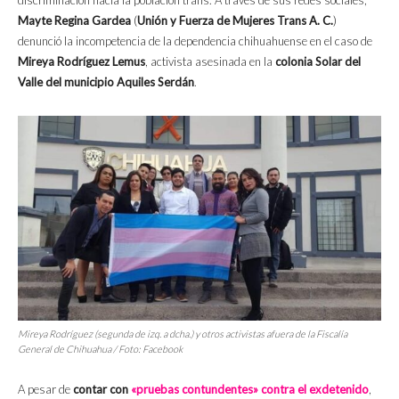
Mayte Regina Gardea
(
Unión y Fuerza de Mujeres Trans A. C.
)
denunció la incompetencia de la dependencia chihuahuense en el caso de
Mireya Rodríguez Lemus
, activista asesinada en la
colonia Solar del
Valle del municipio Aquiles Serdán
.
Mireya Rodríguez (segunda de izq. a dcha.) y otros activistas afuera de la Fiscalía
General de Chihuahua / Foto: Facebook
A pesar de
contar con
«pruebas contundentes» contra el exdetenido
,