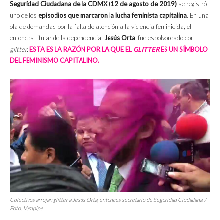
Seguridad Ciudadana de la CDMX (12 de agosto de 2019)
se registró
uno de los
episodios que marcaron la lucha feminista capitalina
. En una
ola de demandas por la falta de atención a la violencia feminicida, el
entonces titular de la dependencia,
Jesús Orta
, fue espolvoreado con
glitter.
ESTA ES LA RAZÓN POR LA QUE EL
GLITTER
ES UN SÍMBOLO
DEL FEMINISMO CAPITALINO.
Colectivos arrojan
glitter
a Jesús Orta, entonces secretario de Seguridad Ciudadana. /
Foto: Vampipe