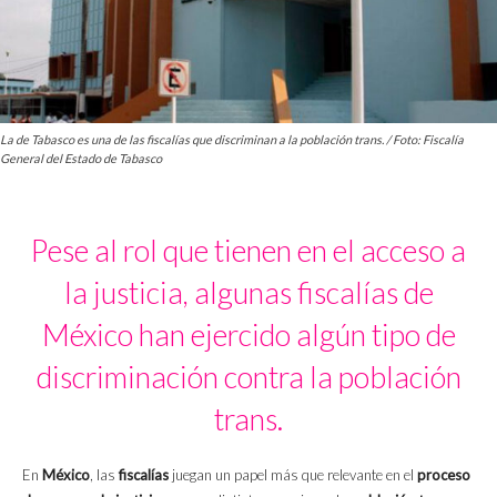
La de Tabasco es una de las fiscalías que discriminan a la población trans. / Foto: Fiscalía
General del Estado de Tabasco
Pese al rol que tienen en el acceso a
la justicia, algunas fiscalías de
México han ejercido algún tipo de
discriminación contra la población
trans.
En
México
, las
fiscalías
juegan un papel más que relevante en el
proceso