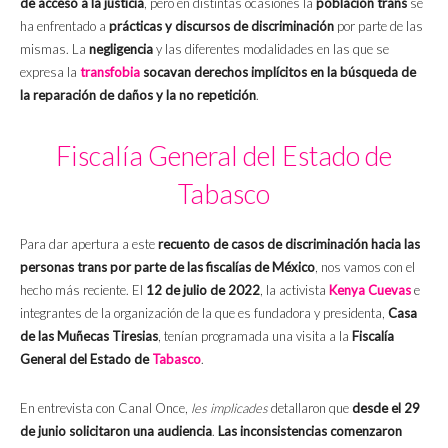
de acceso a la justicia
, pero en distintas ocasiones la
población trans
se
ha enfrentado a
prácticas y discursos de discriminación
por parte de las
mismas. La
negligencia
y las diferentes modalidades en las que se
expresa la
transfobia
socavan derechos implícitos en la búsqueda de
la reparación de daños y la no repetición
.
Fiscalía General del Estado de
Tabasco
Para dar apertura a este
recuento de casos de discriminación hacia las
personas trans por parte de las fiscalías de México
, nos vamos con el
hecho más reciente. El
12 de julio de 2022
, la activista
Kenya Cuevas
e
integrantes de la organización de la que es fundadora y presidenta,
Casa
de las Muñecas Tiresias
, tenían programada una visita a la
Fiscalía
General del Estado de
Tabasco
.
En entrevista con Canal Once,
les implicades
detallaron que
desde el 29
de junio solicitaron una audiencia
.
Las inconsistencias comenzaron