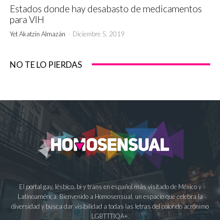
Estados donde hay desabasto de medicamentos
para VIH
Yet Akatzin Almazán
-
Diciembre 5, 2019
NO TE LO PIERDAS
El portal gay, lésbico, bi y trans en español más visitado de México y
Latinoamérica. Bienvenido a Homosensual, un espacio que celebra la
diversidad y busca dar visibilidad a todas las letras del colorido acrónimo
LGBTTTIQA+.