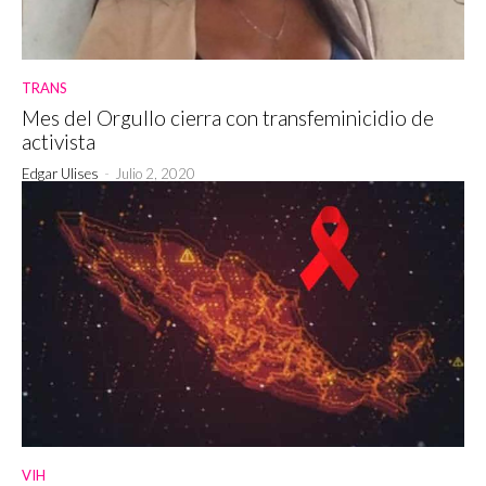
TRANS
Mes del Orgullo cierra con transfeminicidio de
activista
Edgar Ulises
-
Julio 2, 2020
VIH