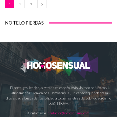
1
2
3
NO TE LO PIERDAS
El portal gay, lésbico, bi y trans en español más visitado de México y
Latinoamérica. Bienvenido a Homosensual, un espacio que celebra la
diversidad y busca dar visibilidad a todas las letras del colorido acrónimo
LGBTTTIQA+.
Contáctanos:
contacto@homosensual.com