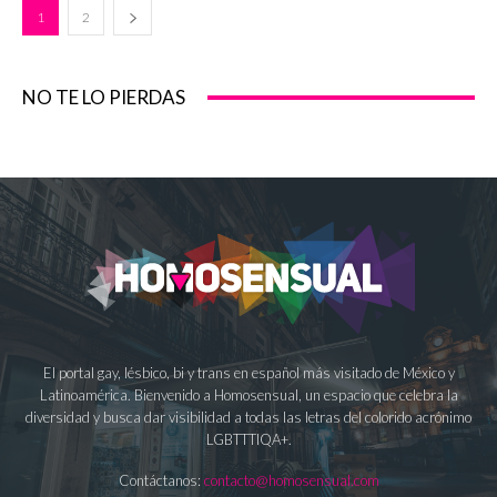
1
2
NO TE LO PIERDAS
El portal gay, lésbico, bi y trans en español más visitado de México y
Latinoamérica. Bienvenido a Homosensual, un espacio que celebra la
diversidad y busca dar visibilidad a todas las letras del colorido acrónimo
LGBTTTIQA+.
Contáctanos:
contacto@homosensual.com