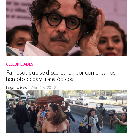
CELEBRIDADES
Famosos que se disculparon por comentarios
homofóbicos y transfóbicos
Edgar Ulises
-
Abril 25, 2022