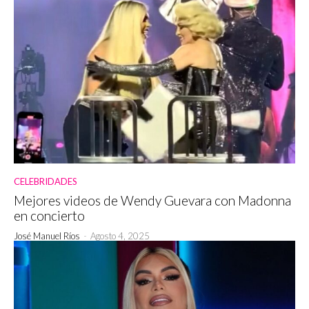
CELEBRIDADES
Mejores videos de Wendy Guevara con Madonna
en concierto
José Manuel Ríos
-
Agosto 4, 2025