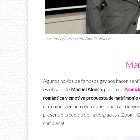
Jwan Yosef y Ricky Martin / Foto:
El Universal
Man
Algunos novios de famosos gay nos hacen senti
es el caso de
Manuel Alonso
, pareja de
Yannick
romántica y emotiva propuesta de matrimonio al
matrimonio en una cena done reunió a la mayoría
presenció la pedida de mano gracias a Zoom. ¡
como esa!