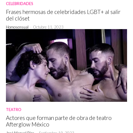
CELEBRIDADES
Frases hermosas de celebridades LGBT+ al salir
del clóset
Homosensual
-
Octubre 11, 2023
TEATRO
Actores que forman parte de obra de teatro
Afterglow México
José Manuel Ríos
-
Septiembre 19, 2023