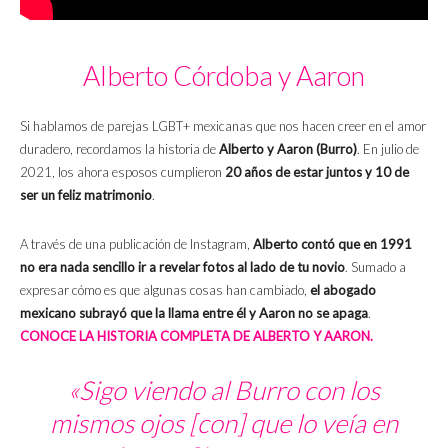
Alberto Córdoba y Aaron
Si hablamos de parejas LGBT+ mexicanas que nos hacen creer en el amor
duradero, recordamos la historia de
Alberto y Aaron
(Burro)
. En julio de
2021, los ahora esposos cumplieron
20 años de estar juntos y 10 de
ser un feliz matrimonio
.
A través de una publicación de Instagram,
Alberto contó que en 1991
no era nada sencillo ir a revelar fotos al lado de tu novio
. Sumado a
expresar cómo es que algunas cosas han cambiado,
el abogado
mexicano subrayó que la llama entre él y Aaron no se apaga
.
CONOCE LA HISTORIA COMPLETA DE ALBERTO Y AARON.
«Sigo viendo al Burro con los
mismos ojos [con] que lo veía en