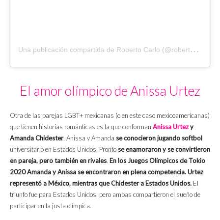
U
na publicación compartida de Roberto Carlo (@robertocarlomx)
El amor olímpico de Anissa Urtez
Otra de las parejas LGBT+ mexicanas (o en este caso mexicoamericanas)
que tienen historias románticas es la que conforman
Anissa Urtez
y
Amanda Chidester
. Anissa y Amanda
se conocieron jugando softbol
universitario en Estados Unidos. Pronto
se enamoraron y se convirtieron
en pareja, pero también en rivales
.
En los Juegos Olímpicos de Tokio
2020 Amanda y Anissa se encontraron en plena competencia. Urtez
representó a México, mientras que Chidester a Estados Unidos.
El
triunfo fue para Estados Unidos, pero ambas compartieron el sueño de
participar en la justa olímpica.