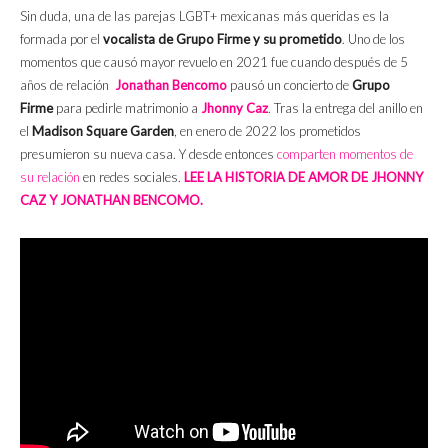
Sin duda, una de las parejas LGBT+ mexicanas más queridas es la
formada por el
vocalista de Grupo Firme y su prometido
. Uno de los
momentos que causó mayor revuelo en 2021 fue cuando después de 5
años de relación
Jonathan Bencomo
pausó un concierto de
Grupo
Firme
para pedirle matrimonio a
Jhonny Caz
. Tras la entrega del anillo en
el
Madison Square Garden
, en enero de 2022 los prometidos
presumieron su nueva casa. Y desde entonces
comparten momentos de
su relación
en redes sociales.
LEE LA HISTORIA DE AMOR DE JHONNY
CAZ Y JONATHAN BENCOMO.