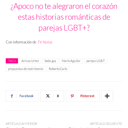
¿Apoco no te alegraron el corazón
estas historias románticas de
parejas LGBT+?
Con información de
TV Notas
TAGS
Anissa Urtez
boda gay
Mario Aguilar
parejas LGBT
propuestas de matrimonio
Roberto Carlo
Facebook
X
Pinterest
ARTÍCULO ANTERIOR
ARTÍCULO SIGUIENTE