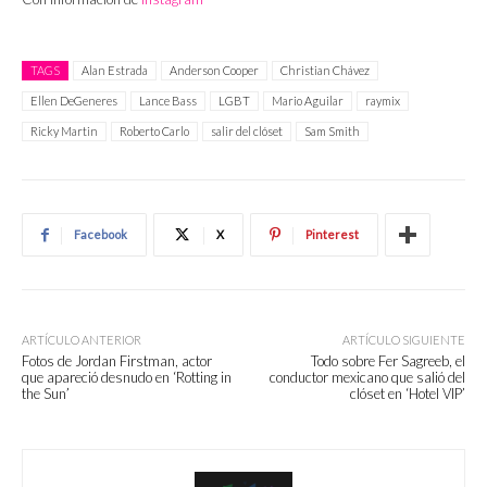
TAGS
Alan Estrada
Anderson Cooper
Christian Chávez
Ellen DeGeneres
Lance Bass
LGBT
Mario Aguilar
raymix
Ricky Martin
Roberto Carlo
salir del clóset
Sam Smith
Facebook
X
Pinterest
ARTÍCULO ANTERIOR
ARTÍCULO SIGUIENTE
Fotos de Jordan Firstman, actor
Todo sobre Fer Sagreeb, el
que apareció desnudo en ‘Rotting in
conductor mexicano que salió del
the Sun’
clóset en ‘Hotel VIP’