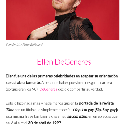
Sam Smith / Foto: Billboard
Ellen DeGeneres
Ellen fue una de las primeras celebridades en aceptar su orientación
sexual abiertamente.
A pesar de haber puesto en riesgo su carrera
(porque eran los 90),
DeGeneres
decidió compartir su verdad.
Esto lo hizo nada más y nada menos que en la
portada de la revista
Time
con un título que simplemente decía:
«
Yep. I’m gay
[Sip. Soy gay]»
.
Esa misma frase también la dijo en su
sitcom Ellen
, en un episodio que
salió al aire el
30 de abril de 1997
.