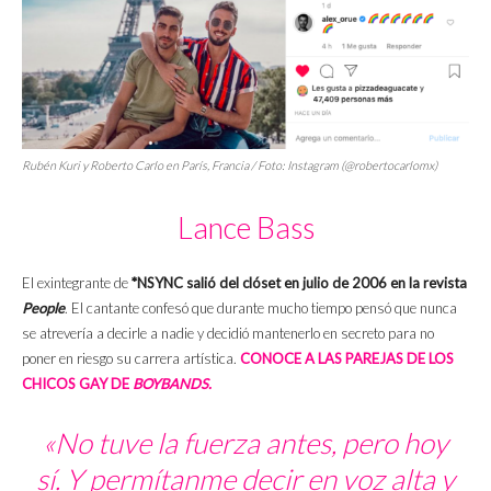
Rubén Kuri y Roberto Carlo en París, Francia / Foto: Instagram (@robertocarlomx)
Lance Bass
El exintegrante de
*NSYNC
salió del clóset en julio de 2006 en la revista
People
. El cantante confesó que durante mucho tiempo pensó que nunca
se atrevería a decirle a nadie y decidió mantenerlo en secreto para no
poner en riesgo su carrera artística.
CONOCE A LAS PAREJAS DE LOS
CHICOS GAY DE
BOYBANDS.
«No tuve la fuerza antes, pero hoy
sí. Y permítanme decir en voz alta y