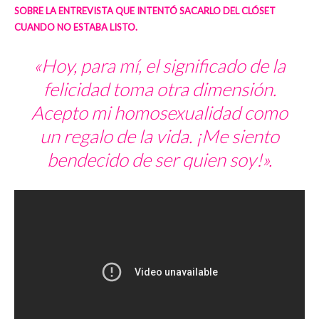
SOBRE LA ENTREVISTA QUE INTENTÓ SACARLO DEL CLÓSET
CUANDO NO ESTABA LISTO.
«Hoy, para mí, el significado de la
felicidad toma otra dimensión.
Acepto mi homosexualidad como
un regalo de la vida. ¡Me siento
bendecido de ser quien soy!».