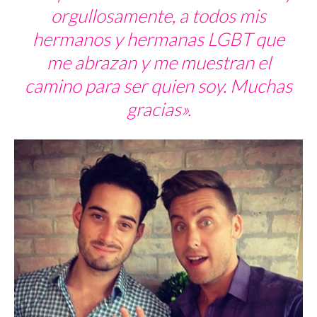
orgullosamente, a todos mis
hermanos y hermanas LGBT que
me abrazan y me muestran el
camino para ser quien soy. Muchas
gracias».