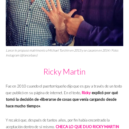
Lance le propuso matrimonio a Michael Turchin en 2013 y se casaron en 2014 / Foto:
Instagram (@lancebass)
Ricky Martin
Fue en 2010 cuando el puertorriqueño dijo que es gay a través de un texto
que publicó en su página de internet. En el texto,
Ricky
explicó por qué
tomó la decisión de «liberarse de cosas que venía cargando desde
hace mucho tiempo»
.
Y recalcó que, después de tantos años, por fin había encontrado la
aceptación dentro de sí mismo.
CHECA LO QUE DIJO RICKY MARTIN