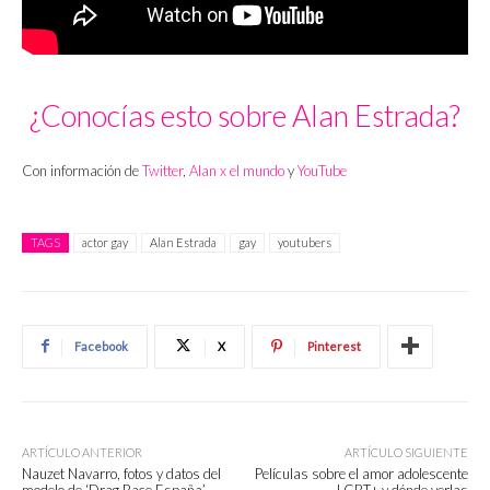
¿Conocías esto sobre Alan Estrada?
Con información de
Twitter
,
Alan x el mundo
y
YouTube
TAGS
actor gay
Alan Estrada
gay
youtubers
Facebook
X
Pinterest
ARTÍCULO ANTERIOR
ARTÍCULO SIGUIENTE
Nauzet Navarro, fotos y datos del
Películas sobre el amor adolescente
modelo de ‘Drag Race España’
LGBT+ y dónde verlas