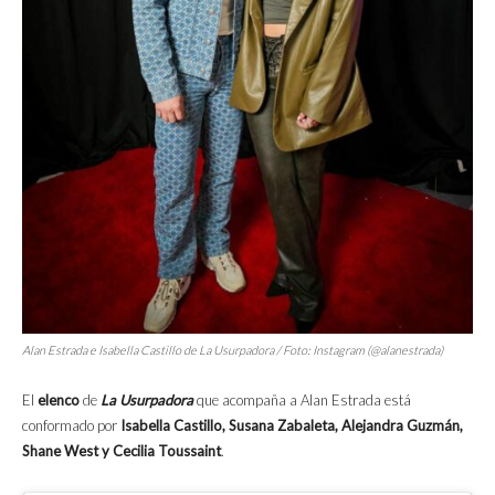
Alan Estrada e Isabella Castillo de La Usurpadora / Foto: Instagram (@alanestrada)
El
elenco
de
La Usurpadora
que acompaña a Alan Estrada está
conformado por
Isabella Castillo, Susana Zabaleta, Alejandra Guzmán,
Shane West y Cecilia Toussaint
.