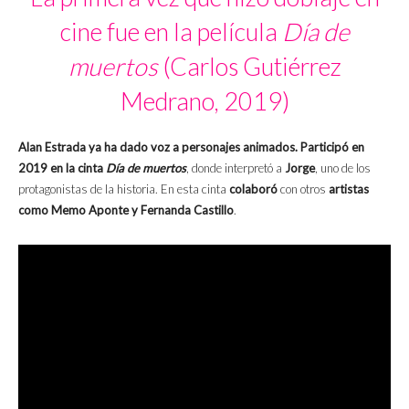
cine fue en la película
Día de
muertos
(Carlos Gutiérrez
Medrano, 2019)
Alan Estrada ya ha dado voz a personajes animados. Participó en
2019 en la cinta
Día de muertos
, donde interpretó a
Jorge
, uno de los
protagonistas de la historia. En esta cinta
colaboró
con otros
artistas
como Memo Aponte y Fernanda Castillo
.