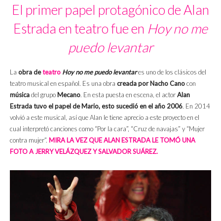
El primer papel protagónico de Alan
Estrada en teatro fue en
Hoy no me
puedo levantar
La
obra de
teatro
Hoy no me puedo levantar
es uno de los clásicos del
teatro musical en español. Es una obra
creada por Nacho Cano
con
música
del grupo
Mecano
. En esta puesta en escena, el actor
Alan
Estrada tuvo el papel de Mario, esto sucedió en el año 2006
. En 2014
volvió a este musical, así que Alan le tiene aprecio a este proyecto en el
cual interpretó canciones como “Por la cara”, “Cruz de navajas” y “Mujer
contra mujer”.
MIRA LA VEZ QUE ALAN ESTRADA LE TOMÓ UNA
FOTO A JERRY VELÁZQUEZ Y SALVADOR SUÁREZ.