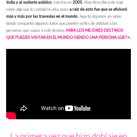
India y al sudeste asiático
, esto fue en
2005
. Alan describe este viaje
como algo que le cambió la vida, pues
a raíz de esto fue que se aficionó
más y más por las travesías en el mundo
. Aquí te dejamos un video
donde compartió algunos datos que pueden serles de utilidad a las
personas que viajan a este destino.
MIRA LOS MEJORES DESTINOS
QUE PUEDES VISITAR EN EL MUNDO SIENDO UNA PERSONA LGBT+.
La primera vez que hizo doblaje en