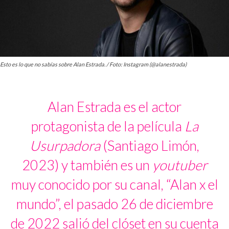
Esto es lo que no sabías sobre Alan Estrada. / Foto: Instagram (@alanestrada)
Alan Estrada es el actor
protagonista de la película
La
Usurpadora
(Santiago Limón,
2023) y también es un
youtuber
muy conocido por su canal, “Alan x el
mundo”, el pasado 26 de diciembre
de 2022 salió del clóset en su cuenta