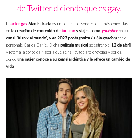
de Twitter diciendo que es gay.
El
actor gay
Alan Estrada
es una de las personalidades más conocidas
en la
creación de contenido de
turismo
y viajes como
youtuber
en su
canal “Alan x el mundo”, y en 2023 protagoniza
La Usurpadora
con el
personaje Carlos Daniel. Dicha
película musical
se estrenó el
12 de abril
y retoma la conocida historia que se ha llevado a telenovelas y series,
donde
una mujer conoce a su gemela idéntica y le ofrece un cambio de
vida
.