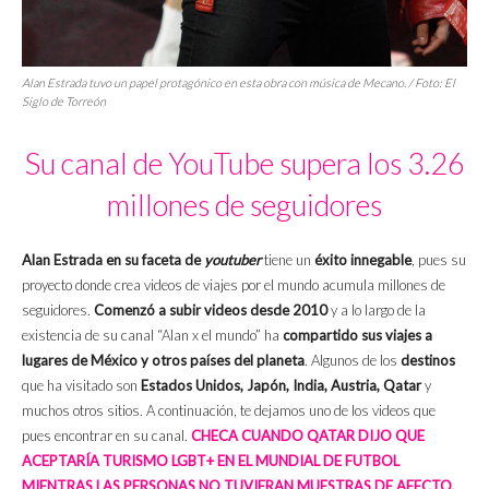
Alan Estrada tuvo un papel protagónico en esta obra con música de Mecano. / Foto:
El
Siglo de Torreón
Su canal de YouTube supera los 3.26
millones de seguidores
Alan Estrada en su faceta de
youtuber
tiene un
éxito innegable
, pues su
proyecto donde crea videos de viajes por el mundo acumula millones de
seguidores.
Comenzó a subir videos desde 2010
y a lo largo de la
existencia de su canal “Alan x el mundo” ha
compartido sus viajes a
lugares de México y otros países del planeta
. Algunos de los
destinos
que ha visitado son
Estados Unidos, Japón, India, Austria, Qatar
y
muchos otros sitios. A continuación, te dejamos uno de los videos que
pues encontrar en su canal.
CHECA CUANDO QATAR DIJO QUE
ACEPTARÍA TURISMO LGBT+ EN EL MUNDIAL DE FUTBOL
MIENTRAS LAS PERSONAS NO TUVIERAN MUESTRAS DE AFECTO.