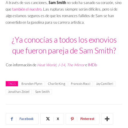
A través de sus canciones,
Sam Smith
no solo ha sanado su corazón, sino
que
también el nuestro
. Las rupturas siempre serán difíciles, pero si de
algo estamos seguros es de que los romances fallidos de Sam se han
convertido en la gasolina para su carrera artística.
¿Ya conocías a todos los exnovios
que fueron pareja de Sam Smith?
Con información de
Heat World
,
J-14
,
The Mirror
e
IMDb
TAGS
Brandon Flynn
Charlie King
Francois Rocci
Jay Camilleri
Jonathan Zeizel
Sam Smith
Facebook
X
Pinterest