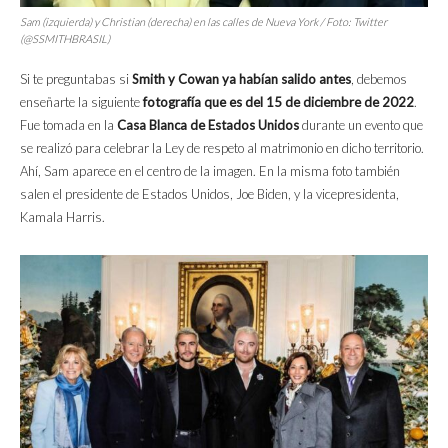
Sam (izquierda) y Christian (derecha) en las calles de Nueva York / Foto: Twitter
(@SSMITHBRASIL)
Si te preguntabas si
Smith y Cowan ya habían salido antes
, debemos
enseñarte la siguiente
fotografía que es del 15 de diciembre de 2022
.
Fue tomada en la
Casa Blanca de Estados Unidos
durante un evento que
se realizó para celebrar la Ley de respeto al matrimonio en dicho territorio.
Ahí, Sam aparece en el centro de la imagen. En la misma foto también
salen el presidente de Estados Unidos, Joe Biden, y la vicepresidenta,
Kamala Harris.