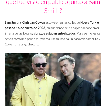
que fue visto en público junto a Sam
Smith?
Sam Smith y Christian Cowan
estuvieron en las calles de
Nueva York el
pasado 16 de enero de 2023
, ahí fue donde se les captó dándose amor.
En una de las fotos
sus brazos estaban entrelazados
. Para ser honestos,
se ven como una pareja muy tierna. Smith llevaba un saco color amarillo y
Cowan un abrigo obscuro.