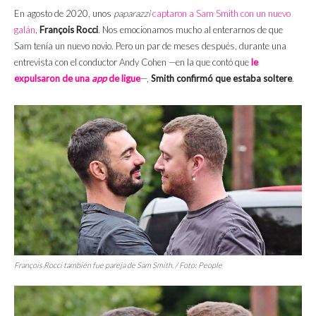
En agosto de 2020, unos
paparazzi
captaron a Sam Smith con un nuevo
galán
,
François Rocci
. Nos emocionamos mucho al enterarnos de que
Sam tenía un nuevo novio. Pero un par de meses después, durante una
entrevista con el conductor Andy Cohen —en la que contó que
le
expulsaron de una
app
de ligue
—,
Smith confirmó que estaba soltere
.
François Rocci también fue pareja de Sam Smith. / Foto:
People