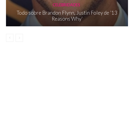
CELEBRIDADES
Todo sobre Brandon Flynn, Justin Foley de ’13
Reasons Why’