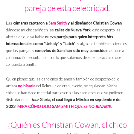
pareja de esta celebridad.
Las
cámaras captaron a
Sam Smith
y al diseñador Christian Cowan
dándose mucho cariño en las
calles de Nueva York
, esto despertó las
alertas de que ya había
nueva pareja para quien interpreta
hits
internacionales como “Unholy” y “Latch”
, y algo que también es cierto es
que las parejas y
exnovios de Sam han sido muy conocidos
, así que a
continuación te contamos todo lo que sabemos de este nuevo chico que
conquistó a Smith.
Quien piense que las canciones de amor y también de despecho de le
artista
no binarie
del Reino Unido eran invento, se equivocan. Varios
chicos le han dado material para escribir las canciones que se pudieron
disfrutar en su
tour
Gloria, el cual llegó a México en septiembre de
2023
.
MIRA CÓMO DIJO SAM SMITH QUE ES NO
BINARIE.
¿Quién es Christian Cowan, el chico