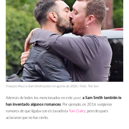
François Rocci y Sam Smith
juntes
en agosto de 2020. / Foto:
The Sun
Además de todos los mencionados en este
post
,
a Sam Smith también le
han inventado algunos romances
. Por ejemplo, en 2016 surgieron
rumores de que ligaba con el clavadista
Tom Daley
, pero después
aclararon que no fue cierto.