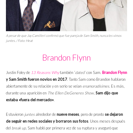
A pesar de que Jay Camilleri confirmó que fue pareja de Sam Smith, nunca les vimos
juntes
. / Foto:
Heat
Brandon Flynn
Justin Foley de
13 Reasons Why
también ‘
dateó
‘ con Sam.
Brandon Flynn
y Sam Smith fueron novios en 2017
. Tanto Sam como Brandon hablaron
abiertamente de su relación y en serio se veían
enamoradísimes
. Es más,
durante una aparición en
The Ellen DeGeneres Show
,
Sam dijo que
estaba «fuera del mercado»
.
Estuvieron
juntes
alrededor de
nueve meses
, pero de pronto
se dejaron
de seguir en redes sociales y borraron sus fotos
. Unos meses después
del
break up
, Sam habló por primera vez de su ruptura y aseguró que