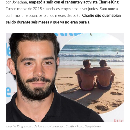
con Jonathan,
empezó a salir con el cantante y activista Charlie King
.
Fue en marzo de 2015 cuando los empezaron a ver juntes. Sam nunca
confirmó la relación, pero unos meses después,
Charlie dijo que habían
salido durante seis meses y que ya no eran pareja
.
Charlie King es otro de los exnovios de Sam Smith. / Foto:
Daily Mirror