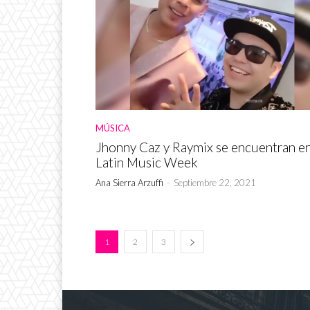
MÚSICA
Jhonny Caz y Raymix se encuentran e
Latin Music Week
Ana Sierra Arzuffi
-
Septiembre 22, 2021
1
2
3