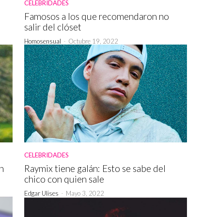
CELEBRIDADES
Famosos a los que recomendaron no
salir del clóset
Homosensual
-
Octubre 19, 2022
CELEBRIDADES
n
Raymix tiene galán: Esto se sabe del
chico con quien sale
Edgar Ulises
-
Mayo 3, 2022