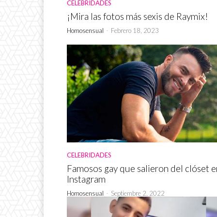
CELEBRIDADES
¡Mira las fotos más sexis de Raymix!
Homosensual
-
Febrero 18, 2023
CELEBRIDADES
Famosos gay que salieron del clóset e
Instagram
Homosensual
-
Septiembre 2, 2022