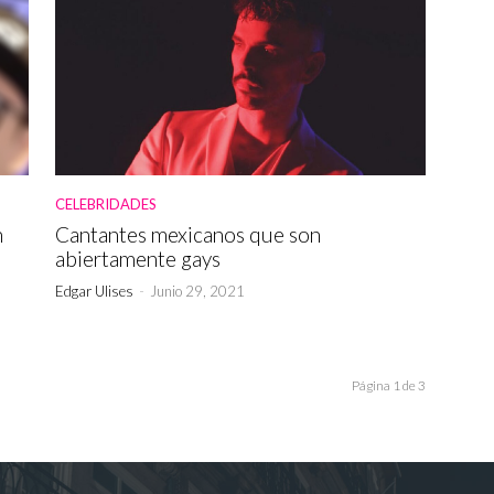
CELEBRIDADES
n
Cantantes mexicanos que son
abiertamente gays
Edgar Ulises
-
Junio 29, 2021
Página 1 de 3