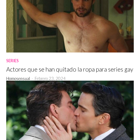
SERIES
Actores que se han quitado la ropa para series gay
Homosensual
-
Febrero 23, 2024