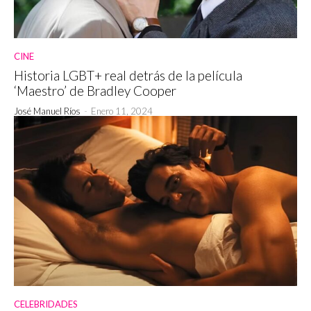
CINE
Historia LGBT+ real detrás de la película
‘Maestro’ de Bradley Cooper
José Manuel Ríos
-
Enero 11, 2024
CELEBRIDADES