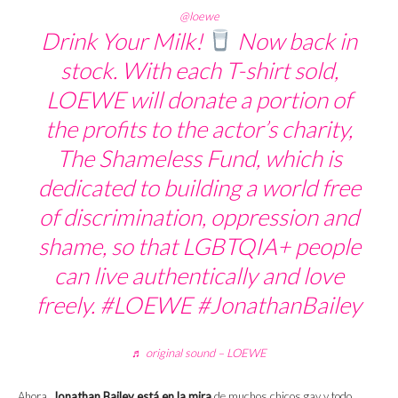
@loewe
Drink Your Milk!
Now back in
stock. With each T-shirt sold,
LOEWE will donate a portion of
the profits to the actor’s charity,
The Shameless Fund, which is
dedicated to building a world free
of discrimination, oppression and
shame, so that LGBTQIA+ people
can live authentically and love
freely.
#LOEWE
#JonathanBailey
♬ original sound – LOEWE
Ahora,
Jonathan Bailey está en la mira
de muchos chicos gay y todo