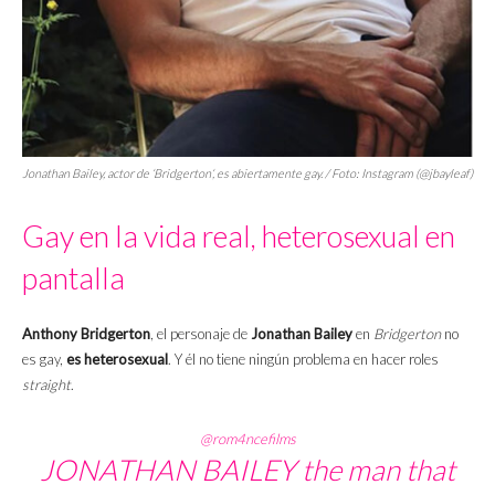
Jonathan Bailey, actor de
‘Bridgerton
‘, es abiertamente gay. / Foto: Instagram (@jbayleaf)
Gay en la vida real, heterosexual en
pantalla
Anthony Bridgerton
, el personaje de
Jonathan Bailey
en
Bridgerton
no
es gay,
es heterosexual
. Y él no tiene ningún problema en hacer roles
straight
.
@rom4ncefilms
JONATHAN BAILEY the man that