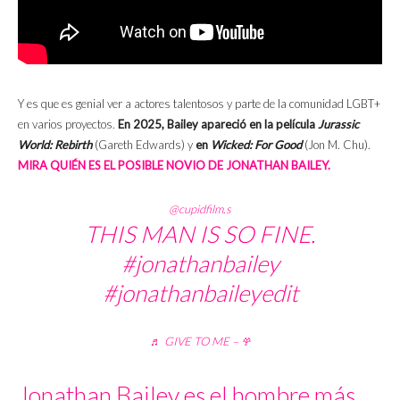
Y es que es genial ver a actores talentosos y parte de la comunidad LGBT+
en varios proyectos.
En 2025, Bailey apareció en la película
Jurassic
World: Rebirth
(Gareth Edwards) y
en
Wicked: For Good
(Jon M. Chu).
MIRA QUIÉN ES EL POSIBLE NOVIO DE JONATHAN BAILEY.
@cupidfilm.s
THIS MAN IS SO FINE.
#jonathanbailey
#jonathanbaileyedit
♬ GIVE TO ME – 𖣂
Jonathan Bailey es el hombre más