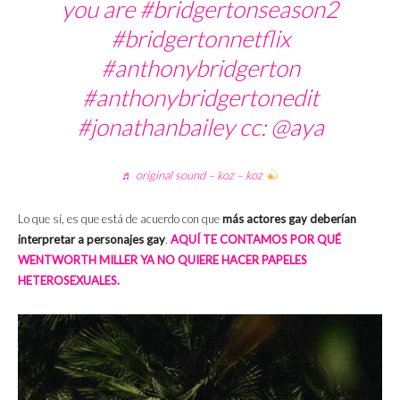
you are
#bridgertonseason2
#bridgertonnetflix
#anthonybridgerton
#anthonybridgertonedit
#jonathanbailey
cc: @aya
♬ original sound – koz – koz
Lo que sí, es que está de acuerdo con que
más actores gay deberían
interpretar a personajes gay
.
AQUÍ TE CONTAMOS POR QUÉ
WENTWORTH MILLER YA NO QUIERE HACER PAPELES
HETEROSEXUALES.