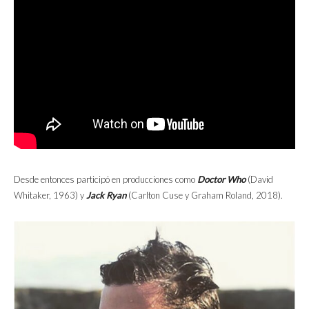
Desde entonces participó en producciones como
Doctor Who
(David
Whitaker, 1963) y
Jack Ryan
(Carlton Cuse y Graham Roland, 2018).