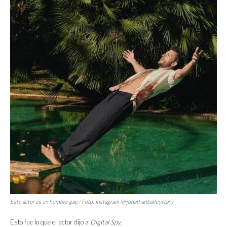
Este actor es un hombre gay. / Foto: Instagram (@jonathanbaileystan)
Esto fue lo que el actor dijo a
Digital Spy.