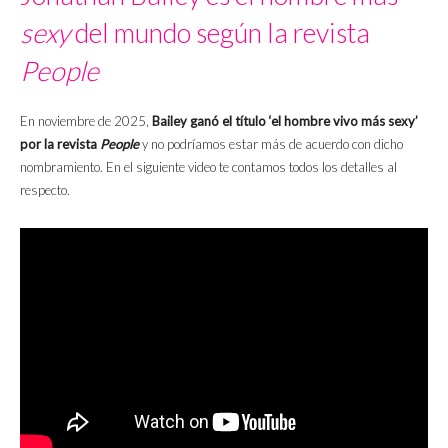
sexy
del mundo según la revista
People
En noviembre de 2025,
Bailey ganó el título ‘el hombre vivo más sexy’
por la revista
People
y no podríamos estar más de acuerdo con dicho
nombramiento. En el siguiente video te contamos todos los detalles al
respecto.