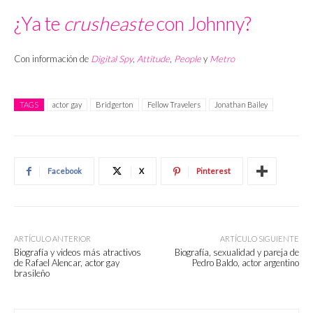
¿Ya te
crusheaste
con Johnny?
Con información de
Digital Spy
,
Attitude
,
People
y
Metro
TAGS
actor gay
Bridgerton
Fellow Travelers
Jonathan Bailey
Facebook
X
Pinterest
ARTÍCULO ANTERIOR
ARTÍCULO SIGUIENTE
Biografía y videos más atractivos
Biografía, sexualidad y pareja de
de Rafael Alencar, actor gay
Pedro Baldo, actor argentino
brasileño