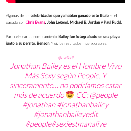
Algunas de las
celebridades que ya habían ganado este título
en el
pasado son
Chris Evans
, John Legend, Michael B. Jordan y Paul Rudd
.
Para celebrar su nombramiento,
Bailey fue fotografiado en una playa
junto a su perrito
,
Benson
. Y sí, los resultados muy adorables.
@estilodf
Jonathan Bailey es el Hombre Vivo
Más Sexy según People. Y
sinceramente… no podríamos estar
más de acuerdo
CC: @people
#jonathan
#jonathanbailey
#jonathanbaileyedit
#people
#sexiestmanalive