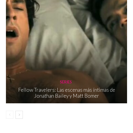
SERIES
Fellow Travelers: Las escenas más íntimas de
Jonathan Bailey y Matt Bomer