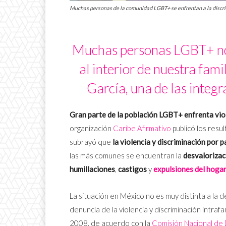
Muchas personas de la comunidad LGBT+ se enfrentan a la discri
Muchas personas LGBT+ nos
al interior de nuestra fam
García, una de las integr
Gran parte de la población LGBT+ enfrenta viole
organización
Caribe Afirmativo
publicó los res
subrayó que
la violencia y discriminación por 
las más comunes se encuentran la
desvalorizac
humillaciones
,
castigos
y
expulsiones del hoga
La situación en México no es muy distinta a la d
denuncia de la violencia y discriminación intraf
2008, de acuerdo con la
Comisión Nacional d