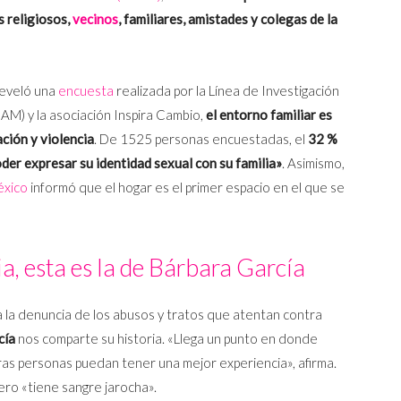
s religiosos,
vecinos
, familiares, amistades y colegas de la
reveló una
encuesta
realizada por la Línea de Investigación
AM) y la asociación Inspira Cambio,
el entorno familiar es
ación y violencia
. De 1525 personas encuestadas, el
32 %
er expresar su identidad sexual con su familia»
. Asimismo,
éxico
informó que el hogar es el primer espacio en el que se
ia, esta es la de Bárbara García
 la denuncia de los abusos y tratos que atentan contra
cía
nos comparte su historia. «Llega un punto en donde
as personas puedan tener una mejor experiencia», afirma.
ero «tiene sangre jarocha».