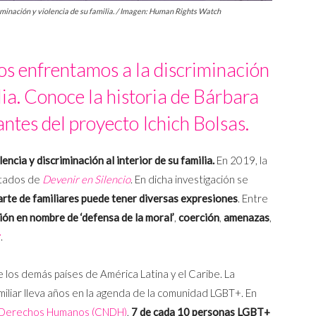
minación y violencia de su familia. / Imagen: Human Rights Watch
 enfrentamos a la discriminación
ilia. Conoce la historia de Bárbara
antes del proyecto Ichich Bolsas.
ncia y discriminación al interior de su familia.
En 2019, la
ultados de
Devenir en Silencio
. En dicha investigación se
parte de familiares puede tener diversas expresiones
. Entre
ión en nombre de ‘defensa de la moral’
,
coerción
,
amenazas
,
r
.
e los demás países de América Latina y el Caribe. La
amiliar lleva años en la agenda de la comunidad LGBT+. En
e Derechos Humanos (CNDH)
,
7 de cada 10 personas LGBT+