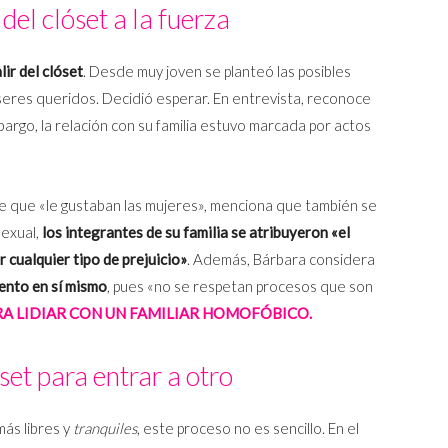
del clóset a la fuerza
ir del clóset
. Desde muy joven se planteó las posibles
 seres queridos. Decidió esperar. En entrevista, reconoce
mbargo, la relación con su familia estuvo marcada por actos
dre que «le gustaban las mujeres», menciona que también se
sexual,
los integrantes de su familia se atribuyeron «el
r cualquier tipo de prejuicio»
. Además, Bárbara considera
lento en sí mismo
, pues «no se respetan procesos que son
RA LIDIAR CON UN FAMILIAR HOMOFÓBICO.
óset para entrar a otro
más libres y
tranquiles
, este proceso no es sencillo. En el