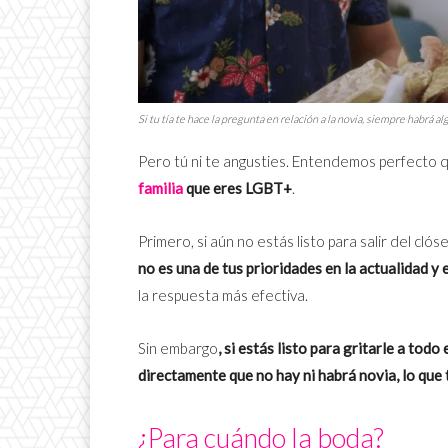
Si tu tía te hace la pregunta en relación a la novia, siempre habrá 
Pero tú ni te angusties. Entendemos perfecto
familia
que eres LGBT+
.
Primero, si aún no estás listo para salir del clóse
no es una de tus prioridades en la actualidad y
la respuesta más efectiva.
Sin embargo
, si estás listo para gritarle a tod
directamente que no hay ni habrá novia, lo que 
¿Para cuándo la boda?