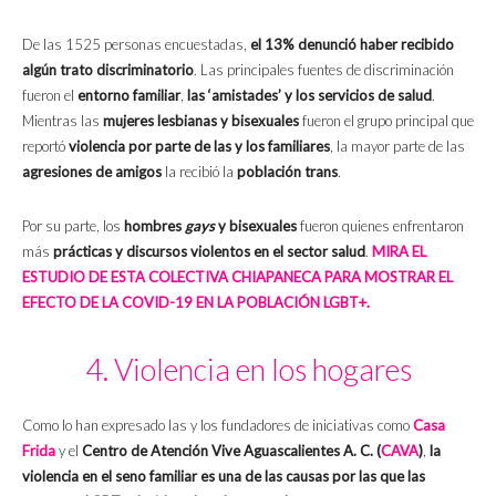
De las 1525 personas encuestadas,
el 13% denunció haber recibido
algún trato discriminatorio
. Las principales fuentes de discriminación
fueron el
entorno familiar
,
las ‘amistades’ y los servicios de salud
.
Mientras las
mujeres lesbianas y bisexuales
fueron el grupo principal que
reportó
violencia por parte de las y los familiares
, la mayor parte de las
agresiones de amigos
la recibió la
población trans
.
Por su parte, los
hombres
gays
y bisexuales
fueron quienes enfrentaron
más
prácticas y discursos violentos en el sector salud
.
MIRA EL
ESTUDIO DE ESTA COLECTIVA CHIAPANECA PARA MOSTRAR EL
EFECTO DE LA COVID-19 EN LA POBLACIÓN LGBT+.
4. Violencia en los hogares
Como lo han expresado las y los fundadores de iniciativas como
Casa
Frida
y el
Centro de Atención Vive Aguascalientes A. C.
(
CAVA
)
,
la
violencia en el seno familiar es una de las causas por las que las