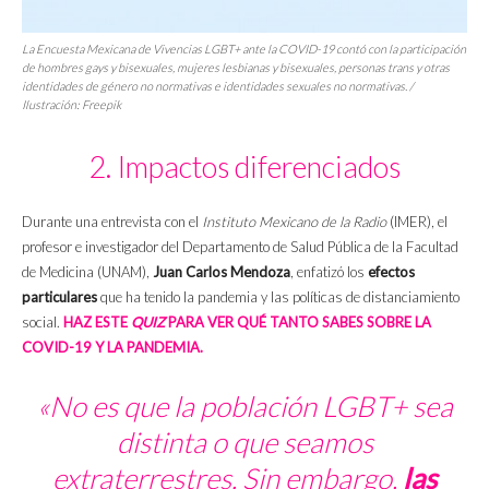
La
Encuesta Mexicana de Vivencias LGBT+ ante la COVID-19
contó con la participación
de hombres
gays
y bisexuales, mujeres lesbianas y bisexuales, personas trans y otras
identidades de género no normativas e identidades sexuales no normativas. /
Ilustración: Freepik
2. Impactos diferenciados
Durante una entrevista con el
Instituto Mexicano de la Radio
(IMER), el
profesor e investigador del Departamento de Salud Pública de la Facultad
de Medicina (UNAM),
Juan Carlos Mendoza
, enfatizó los
efectos
particulares
que ha tenido la pandemia y las políticas de distanciamiento
social.
HAZ ESTE
QUIZ
PARA VER QUÉ TANTO SABES SOBRE LA
COVID-19 Y LA PANDEMIA.
«No es que la población LGBT+ sea
distinta o que seamos
extraterrestres. Sin embargo,
las