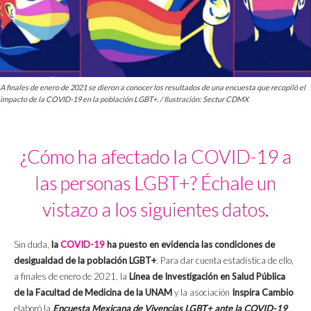
A finales de enero de 2021 se dieron a conocer los resultados de una encuesta que recopiló el
impacto de la COVID-19 en la población LGBT+. / Ilustración: Sectur CDMX
¿Cómo ha afectado la COVID-19 a
las personas LGBT+? Échale un
vistazo a los siguientes datos.
Sin duda,
la
COVID-19
ha puesto en evidencia las condiciones de
desigualdad de la población LGBT+
. Para dar cuenta estadística de ello,
a finales de enero de 2021, la
Línea de Investigación en Salud Pública
de la Facultad de Medicina de la UNAM
y la asociación
Inspira Cambio
elaboró la
Encuesta Mexicana de Vivencias LGBT+ ante la COVID-19
.