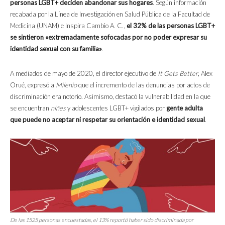
personas LGBT+ deciden abandonar sus hogares
. Según información
recabada por la Línea de Investigación en Salud Pública de la Facultad de
Medicina (UNAM) e Inspira Cambio A. C.,
el 32% de las personas LGBT+
se sintieron «extremadamente sofocadas por no poder expresar su
identidad sexual con su familia»
.
A mediados de mayo de 2020, el director ejecutivo de
It Gets Better
, Alex
Orué, expresó a
Milenio
que el incremento de las denuncias por actos de
discriminación era notorio. Asimismo, destacó la vulnerabilidad en la que
se encuentran
niñes
y adolescentes LGBT+ vigilados por
gente adulta
que puede no aceptar ni respetar su orientación e identidad sexual
.
De las 1525 personas encuestadas, el 13% reportó haber sido discriminada por