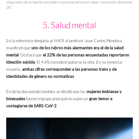
integrantes de su familia, amistades o personal del sector salud. / Ilustración: Bienestar
DC
5. Salud mental
En la entrevista otorgada al
IMER
, el profesor Juan Carlos Mendoza
manifestó que
uno de los rubros más alarmantes era el de la salud
mental
. Destacó que
el 22% de las personas encuestadas reportaron
ideación suicida
. El 4.6% consideró quitarse la vida. En su inmensa
mayoría,
ambas cifras corresponden a las personas trans y de
identidades de género no normativas
.
En dicho documento también se detalló que las
mujeres lesbianas y
bisexuales
fueron el grupo principal en expresar
gran temor a
contagiarse de SARS-CoV-2
.