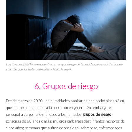
Los jóvenes LGBT+ se encuentran en mayor riesgo de tener ideaciones e intentos de
suicidio que los heterosexuales. / Foto: Freepik
6. Grupos de riesgo
Desde marzo de 2020, las autoridades sanitarias han hecho hincapié en
que las medidas son para la población en general. Sin embargo, el
personal a cargo ha identificado a los llamados
grupos de riesgo
:
personas de 60 años o más; mujeres embarazadas; infantes menores de
cinco años; personas que sufren de obesidad, sobrepeso, enfermedades