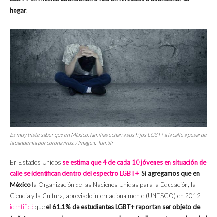
hogar
.
Es muy triste saber que en México, familias echan a sus hijos LGBT+ a la calle a pesar de
la pandemia por coronavirus. / Imagen: Tumblr
En Estados Unidos
se estima que 4 de cada 10 jóvenes en situación de
calle se identifican dentro del espectro LGBT+
.
Si agregamos que en
México
la Organización de las Naciones Unidas para la Educación, la
Ciencia y la Cultura, abreviado internacionalmente (UNESCO) en 2012
identificó
que
el 61.1% de estudiantes LGBT+ reportan ser objeto de