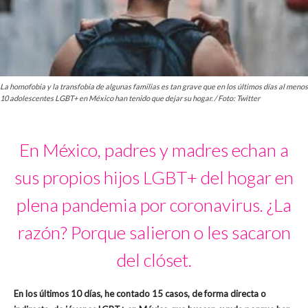
La homofobia y la transfobia de algunas familias es tan grave que en los últimos días al menos
10 adolescentes LGBT+ en México han tenido que dejar su hogar. / Foto: Twitter
En México, padres y madres echan a
sus propios hijos LGBT+ del hogar en
plena pandemia por coronavirus. ¿La
razón? Porque salieron o les sacaron
del clóset.
En los últimos 10 días, he contado 15 casos, de forma directa o