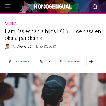
FAMILIA
Familias echan a hijos LGBT+ de casa en
plena pandemia
Por
Alex Orué
Marzo 20, 2020
Facebook
X
Pinterest