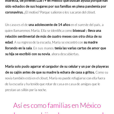
indirecta, de jóvenes LGBT+ en México que buscan ayuda porque han
sido echados de sus hogares por sus familias en plena pandemia por
coronavirus.
¿El motivo? Porque salieron o les sacaron del clóset.
Un caso es el de
una adolescente de 14 años
en el sureste del país, a
quien llamaremos María. Ella se identifica como
bisexual
y
lleva una
relación sentimental de más de cuatro meses con otra chica de su
edad
. A su regreso de la escuela, María se encontró con
su madre
llorando en la sala
. En sus manos
tenía las varias cartas de amor que
su hija se escribió con su novia
, ahora descubiertas.
María solo pudo agarrar el cargador de su celular y un par de playeras
de su cajón antes de que su madre la echara de casa a gritos.
Como su
novia también está en el clóset, María no puede refugiarse con ella fuera
de la escuela y ha tenido que rotar de casa en casa de amigas que le
prestan un sillón por la noche.
Así es como familias en México