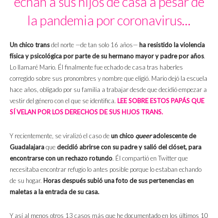
echan a sus hijos de casa a pesar de
la pandemia por coronavirus…
Un chico trans
del norte —de tan solo 16 años—
ha resistido la violencia
física y psicológica por parte de su hermano mayor y padre por años
.
Lo llamaré Mario. Él finalmente fue echado de casa tras haberles
corregido sobre sus pronombres y nombre que eligió. Mario dejó la escuela
hace años, obligado por su familia a trabajar desde que decidió empezar a
vestir del género con el que se identifica.
LEE SOBRE ESTOS PAPÁS QUE
SÍ VELAN POR LOS DERECHOS DE SUS HIJOS TRANS.
Y recientemente, se viralizó el caso de
un chico
queer
adolescente de
Guadalajara
que
decidió abrirse con su padre y salió del clóset, para
encontrarse con un rechazo rotundo
. Él compartió en Twitter que
necesitaba encontrar refugio lo antes posible porque lo estaban echando
de su hogar.
Horas después subió una foto de sus pertenencias en
maletas a la entrada de su casa.
Y así al menos otros 13 casos más que he documentado en los últimos 10