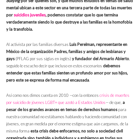
bullying
por ser quienes son, y que muchos estudios en temas de salud
mental ubican a este sector en una tercera parte de todas las muertes
por
suicidios juveniles
, podemos constatar que lo que termina
verdaderamente siendo lo que destruye a las familias es la homofobia
y la transfobia.
Al activista por las familias diversas
Luis Perelman, representante en
México de la organización Padres, familias y amigos de lesbianas y
gays
(PFLAG por sus siglas en inglés)
y fundador del Armario Abierto
,
seguido le escucho decir que incluso en estos escenarios
debemos
entender que estas familias sienten un profundo amor por sus hijos,
pero este se expresa de forma mal encausada
.
Así como nos dimos cuenta en 2010 —con la entonces
crisis de muertes
por suicidio de jóvenes LGBT+ que azotó a Estados Unidos
— de que,
a
pesar de los grandes avances en temas de derechos humanos
para
nuestra comunidad no estábamos hablando y haciendo comunidad con
jóvenes, en gran medida por el enorme estigma que aún cargamos, de la
misma forma
esta crisis debe enfocarnos, no solo a sociedad civil
organizada sino también a individuos y a gobiernos en todas sus