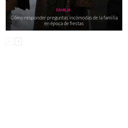
FAMILIA
Cómo responder preguntas incómodas de la familia
en época de fiestas