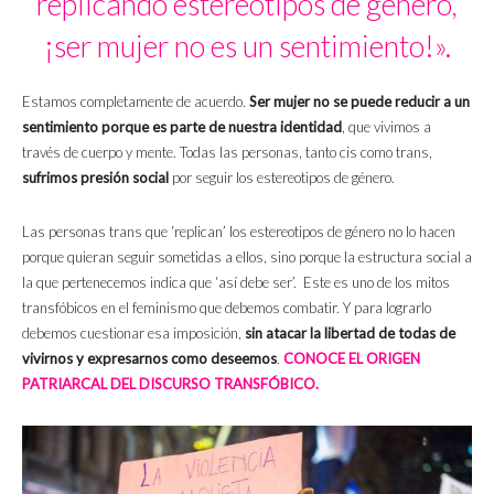
replicando estereotipos de género,
¡ser mujer no es un sentimiento!».
Estamos completamente de acuerdo.
Ser mujer no se puede reducir a un
sentimiento porque es parte de nuestra identidad
, que vivimos a
través de cuerpo y mente. Todas las personas, tanto cis como trans,
sufrimos presión social
por seguir los estereotipos de género.
Las personas trans que ‘replican’ los estereotipos de género no lo hacen
porque quieran seguir sometidas a ellos, sino porque la estructura social a
la que pertenecemos indica que ‘así debe ser’. Este es uno de los mitos
transfóbicos en el feminismo que debemos combatir. Y para lograrlo
debemos cuestionar esa imposición,
sin atacar la libertad de todas de
vivirnos y expresarnos como deseemos
.
CONOCE EL ORIGEN
PATRIARCAL DEL DISCURSO TRANSFÓBICO.