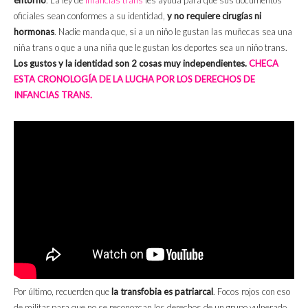
entorno
. La ley de
infancias trans
les ayuda para que sus documentos
oficiales sean conformes a su identidad,
y no requiere cirugías ni
hormonas
. Nadie manda que, si a un niño le gustan las muñecas sea una
niña trans o que a una niña que le gustan los deportes sea un niño trans.
Los gustos y la identidad son 2 cosas muy independientes.
CHECA
ESTA CRONOLOGÍA DE LA LUCHA POR LOS DERECHOS DE
INFANCIAS TRANS.
Por último, recuerden que
la transfobia es patriarcal
. Focos rojos con eso
de militar para que no se reconozcan los derechos de un grupo vulnerado,