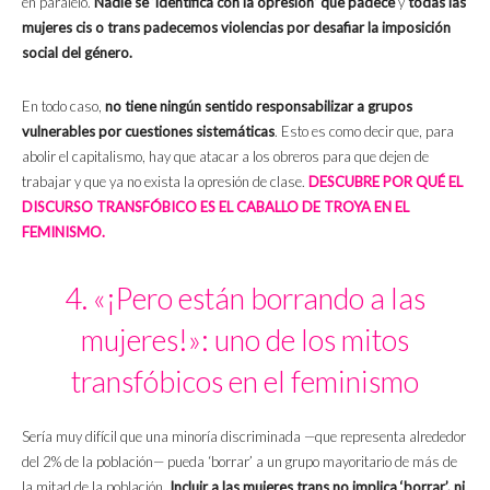
en paralelo.
Nadie se ‘identifica con la opresión’ que padece
y
todas las
mujeres cis o trans
padecemos violencias por desafiar la imposición
social del género.
En todo caso,
no tiene ningún sentido responsabilizar a grupos
vulnerables por cuestiones sistemáticas
. Esto es como decir que, para
abolir el capitalismo, hay que atacar a los obreros para que dejen de
trabajar y que ya no exista la opresión de clase.
DESCUBRE POR QUÉ EL
DISCURSO TRANSFÓBICO ES EL CABALLO DE TROYA EN EL
FEMINISMO.
4. «¡Pero están borrando a las
mujeres!»: uno de los mitos
transfóbicos en el feminismo
Sería muy difícil que una minoría discriminada —que representa alrededor
del 2% de la población— pueda ‘borrar’ a un grupo mayoritario de más de
la mitad de la población.
Incluir a las mujeres trans no implica ‘borrar’, ni