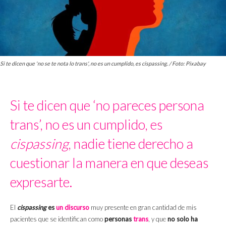
Si te dicen que 'no se te nota lo trans', no es un cumplido, es cispassing. / Foto: Pixabay
Si te dicen que ‘no pareces persona
trans’, no es un cumplido, es
cispassing
, nadie tiene derecho a
cuestionar la manera en que deseas
expresarte.
El
cispassing
es
un discurso
muy presente en gran cantidad de mis
pacientes que se identifican como
personas
trans
, y que
no solo ha