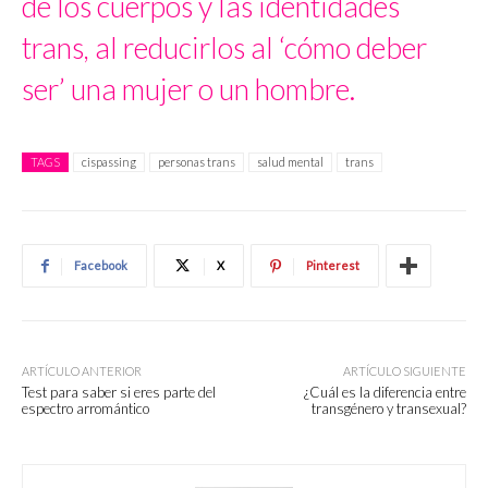
de los cuerpos y las identidades
trans, al reducirlos al ‘cómo deber
ser’ una mujer o un hombre.
TAGS
cispassing
personas trans
salud mental
trans
Facebook
X
Pinterest
ARTÍCULO ANTERIOR
ARTÍCULO SIGUIENTE
Test para saber si eres parte del
¿Cuál es la diferencia entre
espectro arromántico
transgénero y transexual?