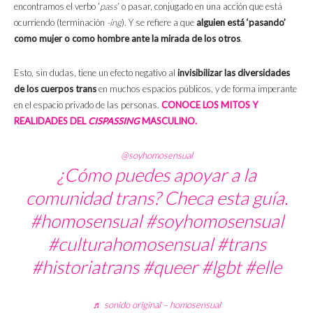
encontramos el verbo ‘
pass
‘ o pasar, conjugado en una acción que está
ocurriendo (terminación
-ing
). Y se refiere a que
alguien está ‘pasando’
como mujer o como hombre ante la mirada de los otros
.
Esto, sin dudas, tiene un efecto negativo al
invisibilizar las diversidades
de los cuerpos trans
en muchos espacios públicos, y de forma imperante
en el espacio privado de las personas.
CONOCE LOS MITOS Y
REALIDADES DEL
CISPASSING
MASCULINO.
@soyhomosensual
¿Cómo puedes apoyar a la
comunidad trans? Checa esta guía.
#homosensual
#soyhomosensual
#culturahomosensual
#trans
#historiatrans
#queer
#lgbt
#elle
♬ sonido original – homosensual