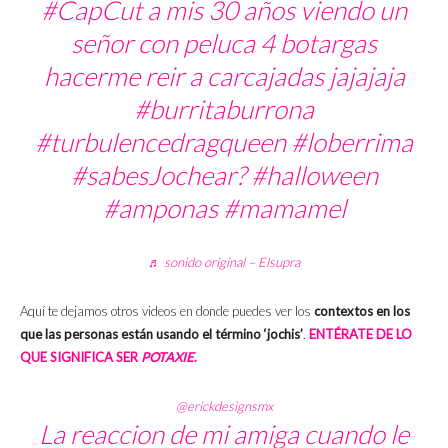
#CapCut
a mis 30 años viendo un
señor con peluca 4 botargas
hacerme reir a carcajadas jajajaja
#burritaburrona
#turbulencedragqueen
#loberrima
#sabesJochear?
#halloween
#amponas
#mamamel
♬ sonido original – Elsupra
Aquí te dejamos otros videos en donde puedes ver los
contextos en los
que las personas están usando el término ‘jochis’
.
ENTÉRATE DE LO
QUE SIGNIFICA SER
POTAXIE
.
@erickdesignsmx
La reaccion de mi amiga cuando le