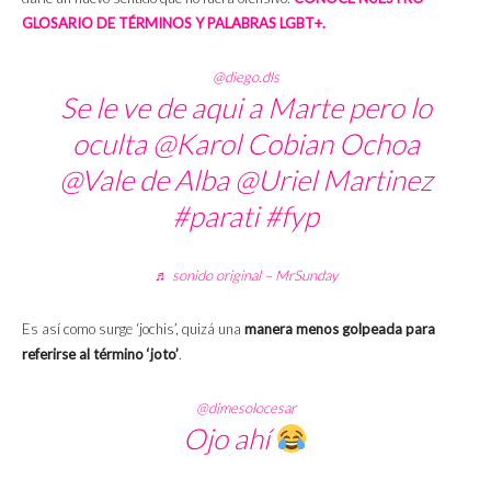
GLOSARIO DE TÉRMINOS Y PALABRAS LGBT+.
@diego.dls
Se le ve de aqui a Marte pero lo
oculta @Karol Cobian Ochoa
@Vale de Alba @Uriel Martinez
#parati
#fyp
♬ sonido original – MrSunday
Es así como surge ‘jochis’, quizá una
manera menos golpeada para
referirse al término ‘joto’
.
@dimesolocesar
Ojo ahí