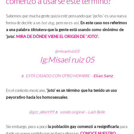
comenzó a usarse este término?
Sabemos que mucha gente quizá esté pensando que ‘jochis’ es una nueva
forma de decirle a un
hot dog
, pero no es así.
En este caso nos referimos
a una palabra
tiktokera
que la gente está usando como sinónimo de
‘joto’.
MIRA DE DÓNDE VIENE EL ORIGEN DE ‘JOTO’.
@misaelruiz05
Ig:Misael ruiz 05
♬ ESTÁ CASADO CON OTRO HOMBRE – 𝘌𝘭𝘪𝘢𝘴 𝘚𝘢𝘯𝘻
En el contexto mexicano,
‘joto’ es un término que ha tenido un uso
peyorativo hacia los homosexuales
.
@gzz_albert99
♬ sonido original – Lash Belle
Sin embargo, poco a poco
la población gay comenzó a resignificarla
para
darle un nuevo sentido que no fuera ofensivo.
CONOCE NUESTRO