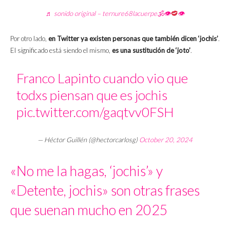
♬ sonido original – ternure68lacuerpe🕉👁
👁
Por otro lado,
en Twitter ya existen personas que también dicen ‘jochis’
.
El significado está siendo el mismo,
es una sustitución de ‘joto’
.
Franco Lapinto cuando vio que
todxs piensan que es jochis
pic.twitter.com/gaqtvv0FSH
— Héctor Guillén (@hectorcarlosg)
October 20, 2024
«No me la hagas, ‘jochis’» y
«Detente, jochis» son otras frases
que suenan mucho en 2025