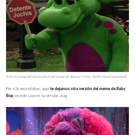
Este es el popular meme con el personaje de ‘Barney’. / Foto: Twitter (@adrianwkward)
Por si lo necesitabas, aquí
te dejamos otra versión del meme de Baby
Bop
, en este caso es su versión
drag
.