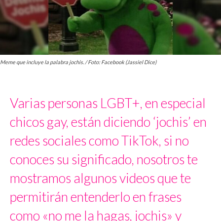
Meme que incluye la palabra jochis. / Foto: Facebook (Jassiel Dice)
Varias personas LGBT+, en especial
chicos gay, están diciendo ‘jochis’ en
redes sociales como TikTok, si no
conoces su significado, nosotros te
mostramos algunos videos que te
permitirán entenderlo en frases
como «no me la hagas, jochis» y