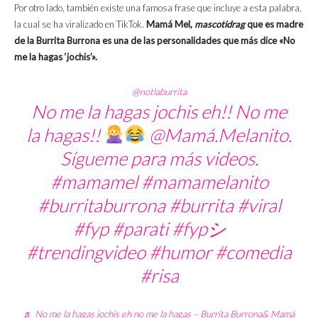
Por otro lado, también existe una famosa frase que incluye a esta palabra,
la cual se ha viralizado en TikTok.
Mamá Mel,
mascotidrag
que es madre
de la Burrita Burrona es una de las personalidades que más dice «No
me la hagas ‘jochis’».
@notlaburrita
No me la hagas jochis eh!! No me
la hagas!!
@Mamá.Melanito.
Sígueme para más videos.
#mamamel
#mamamelanito
#burritaburrona
#burrita
#viral
#fyp
#parati
#fypシ゚
#trendingvideo
#humor
#comedia
#risa
♬ No me la hagas jochis eh no me la hagas – Burrita Burrona& Mamá