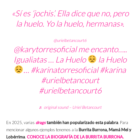
«Sí es ‘jochis’. Ella dice que no, pero
la huelo. Yo la huelo, hermanas».
@urielbetancourt6
@karytorresoficial me encanto…..
Igualiatas … La Huelo
la Huelo
…
#karinatorresoficial
#karina
#urielbetancourt
#urielbetancourt6
♬ original sound – Uriel Betancourt
En 2025, varias
drags
también han popularizado esta palabra
. Para
mencionar algunos ejemplos tenemos a la
Burrita Burrona, Mamá Mel y
Lobérrima
.
CONOCE LA BIOGRAFÍA DE LA BURRITA BURRONA.