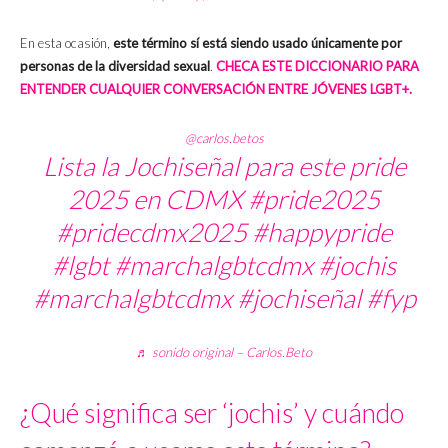
En esta ocasión,
este término sí está siendo usado únicamente por
personas de la diversidad sexual
.
CHECA ESTE DICCIONARIO PARA
ENTENDER CUALQUIER CONVERSACIÓN ENTRE JÓVENES LGBT+.
@carlos.betos
Lista la Jochiseñal para este pride
2025 en CDMX
#pride2025
#pridecdmx2025
#happypride
#lgbt
#marchalgbtcdmx
#jochis
#marchalgbtcdmx
#jochiseñal
#fyp
♬ sonido original – Carlos.Beto
¿Qué significa ser ‘jochis’ y cuándo