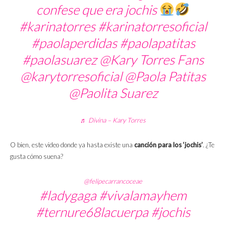
confese que era jochis
#karinatorres
#karinatorresoficial
#paolaperdidas
#paolapatitas
#paolasuarez
@Kary Torres Fans
@karytorresoficial @Paola Patitas
@Paolita Suarez
♬ Divina – Kary Torres
O bien, este video donde ya hasta existe una
canción para los ‘jochis’
. ¿Te
gusta cómo suena?
@felipecarrancoceae
#ladygaga
#vivalamayhem
#ternure68lacuerpa
#jochis