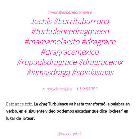
@ylosabesperfectamente
Jochis
#burritaburrona
#turbulencedragqueen
#mamamelanito
#dragrace
#dragracemexico
#rupaulsdragrace
#dragracemx
#lamasdraga
#sololasmas
♬ sonido original – Y LO SABES
Esto no es todo.
La
drag
Turbulence ya hasta transformó la palabra en
verbo, en el siguiente video podemos escuchar que dice ‘jochear’ en
lugar de ‘jotear’.
@omarsupra1