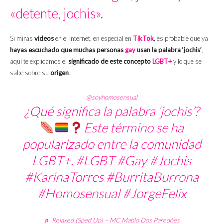
«detente, jochis».
Si miras
videos
en el internet, en especial en
TikTok
, es probable que ya
hayas escuchado que muchas personas
gay
usan la palabra ‘jochis’
,
aquí te explicamos el
significado de este concepto
LGBT+
y lo que se
sabe sobre su
origen
.
@soyhomosensual
¿Qué significa la palabra ‘jochis’?
Este término se ha
popularizado entre la comunidad
LGBT+.
#LGBT
#Gay
#Jochis
#KarinaTorres
#BurritaBurrona
#Homosensual
#JorgeFelix
♬ Relaxed (Sped Up) – MC Mablo Dos Paredões