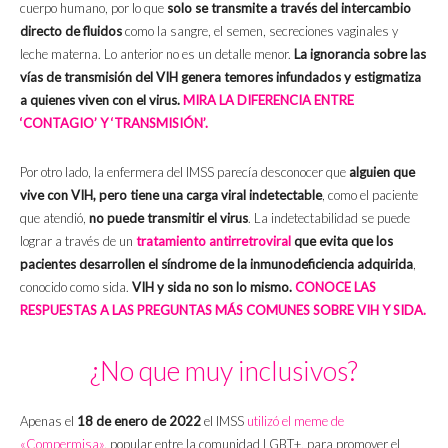
cuerpo humano, por lo que
solo se transmite a través del intercambio
directo de fluidos
como la sangre, el semen, secreciones vaginales y
leche materna. Lo anterior no es un detalle menor.
La ignorancia sobre las
vías de transmisión del VIH genera temores infundados y estigmatiza
a quienes viven con el virus.
MIRA LA DIFERENCIA ENTRE
‘CONTAGIO’ Y ‘TRANSMISIÓN’.
Por otro lado, la enfermera del IMSS parecía desconocer que
alguien que
vive con VIH, pero tiene una carga viral indetectable
, como el paciente
que atendió,
no puede transmitir el virus
. La indetectabilidad se puede
lograr a través de un
tratamiento antirretroviral
que evita que los
pacientes desarrollen el síndrome de la inmunodeficiencia adquirida
,
conocido como sida.
VIH y sida no son lo mismo.
CONOCE LAS
RESPUESTAS A LAS PREGUNTAS MÁS COMUNES SOBRE VIH Y SIDA.
¿No que muy inclusivos?
Apenas el
18 de enero de 2022
el IMSS
utilizó el meme de
«Compermisa»
, popular entre la comunidad LGBT+, para promover el