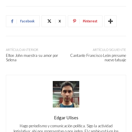
Facebook
X
Pinterest
ARTÍCULO ANTERIOR
ARTÍCULO SIGUIENTE
Elton John muestra su amor por
Cantante Francisco León presume
Selena
nuevo tatuaje
Edgar Ulises
Hago periodismo y comunicación política. Sigo la actividad
legislativa: ahí nos representan o nos joden. El cambio está en los