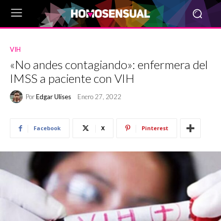
VIH
«No andes contagiando»: enfermera del
IMSS a paciente con VIH
Por
Edgar Ulises
Enero 27, 2022
Facebook
X
Pinterest