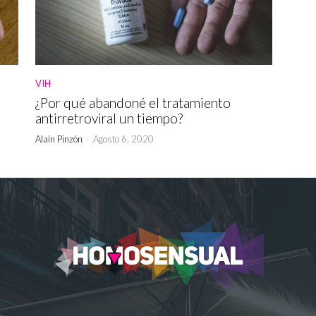
VIH
¿Por qué abandoné el tratamiento
antirretroviral un tiempo?
Alaín Pinzón
-
Agosto 6, 2020