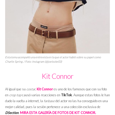
Esta toma acompañó una entrevista en la que el actor habló sobre su papel como
Charlie Spring. / Foto: Instagram (@joelocke03)
Kit Connor
Al igual que su
costar,
Kit Connor
es uno de los famosos que con su foto
en
crop top
causó varias reacciones en
TikTok
. Aunque estas fotos le han
dado la vuelta a internet, la
fanbase
del actor no las ha conseguido en una
mejor calidad, pues la sesión pertenece a una colección exclusiva de
DSection
.
MIRA ESTA GALERÍA DE FOTOS DE KIT CONNOR.