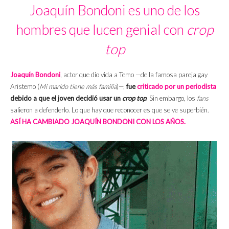
Joaquín Bondoni es uno de los
hombres que lucen genial con
crop
top
Joaquín Bondoni
, actor que dio vida a Temo —de la famosa pareja gay
Aristemo (
Mi marido tiene más familia
)—,
fue
criticado por un periodista
debido a que el joven decidió usar un
crop top
. Sin embargo, los
fans
salieron a defenderlo. Lo que hay que reconocer es que se ve superbién.
ASÍ HA CAMBIADO JOAQUÍN BONDONI CON LOS AÑOS.