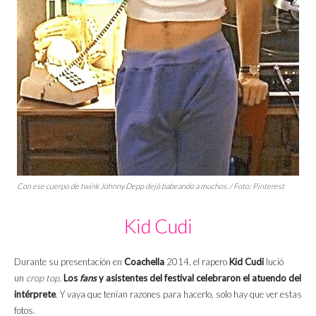
Con ese cuerpo de
twink
Johnny Depp dejó babeando a muchos. / Foto: Pinterest
Kid Cudi
Durante su presentación en
Coachella
2014, el rapero
Kid Cudi
lució
un
crop top
.
Los
fans
y asistentes del festival celebraron el atuendo del
intérprete
. Y vaya que tenían razones para hacerlo, solo hay que ver estas
fotos.