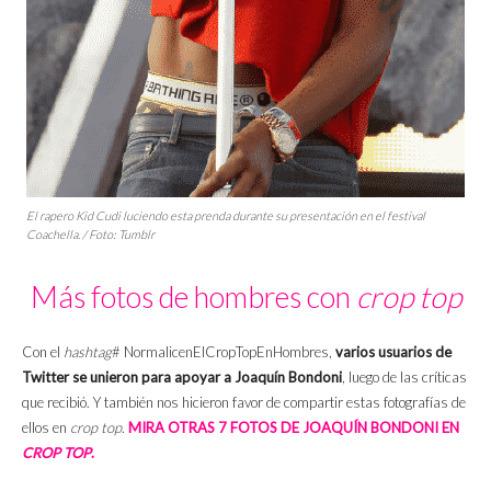
El rapero Kid Cudi luciendo esta prenda durante su presentación en el festival
Coachella. / Foto: Tumblr
Más fotos de hombres con
crop top
Con el
hashtag
# NormalicenElCropTopEnHombres,
varios usuarios de
Twitter se unieron para apoyar a Joaquín Bondoni
, luego de las críticas
que recibió. Y también nos hicieron favor de compartir estas fotografías de
ellos en
crop top
.
MIRA OTRAS 7 FOTOS DE JOAQUÍN BONDONI EN
CROP TOP
.