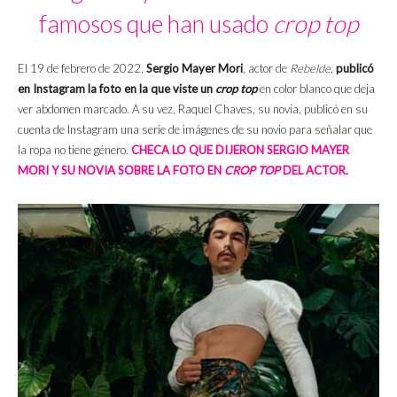
famosos que han usado
crop top
El 19 de febrero de 2022,
Sergio Mayer Mori
, actor de
Rebelde
,
publicó
en Instagram la foto en la que viste un
crop top
en color blanco que deja
ver abdomen marcado. A su vez, Raquel Chaves, su novia, publicó en su
cuenta de Instagram una serie de imágenes de su novio para señalar que
la ropa no tiene género.
CHECA LO QUE DIJERON SERGIO MAYER
MORI Y SU NOVIA SOBRE LA FOTO EN
CROP TOP
DEL ACTOR.