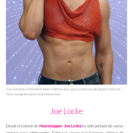
Con esta foto, Christian Chávez reafirmó que sigue en proceso de amarse como es. /
Foto: Instagram (@christianchavezreal)
Joe Locke
Desde el estreno de
Heartstopper
,
Joe Locke
ha sido portada de varias
revistas para adolescentes. Entre sus
shoots
más famosos, además de