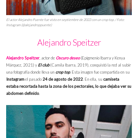
El actor Alejandro Puente fue visto en septiembre de 2022 con un
crop top
. / Foto:
Instagram (@alejandroppuente)
Alejandro Speitzer
Alejandro Speitzer
, actor de
Oscuro deseo
(Epigmenio Ibarra y Kenya
Márquez, 2021) y
El club
(Camila Ibarra, 2019), conquistó la red al subir
una fotografía donde lleva un
crop top
. Esta imagen fue compartida en su
Instagram
el pasado
24 de agosto de 2022
. En ella, su
camiseta
estaba recortada hasta la zona de los pectorales, lo que dejaba ver su
abdomen definido
.