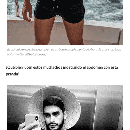
El pañuelo en la cabeza también es un buen complemento a la hora de usar
crop top
. /
Foto: Twitter (@BetoAceves)
¡Qué bien lucen estos muchachos mostrando el abdomen con esta
prenda!