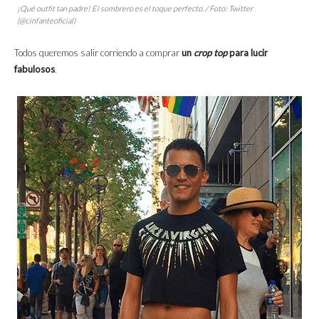
¡Qué
outfit
tan padre! El sombrero es el toque perfecto. / Foto: Twitter
(@cinfanteoficial)
Todos queremos salir corriendo a comprar
un
crop top
para lucir
fabulosos
.