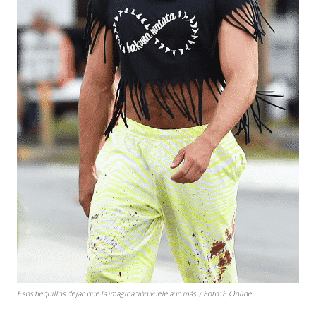
Esos flequillos dejan que la imaginación vuele aún más. / Foto:
E Online