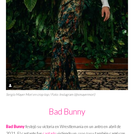
Sergio Mayer Mori en
crop top
/ Foto: Instagram (@smayermori)
Bad Bunny
Bad Bunny
festejó su victoria en Wrestlemania en un antro en abril de
2021. El cantante fue
captado
vistiendo un
crop top
y también cargó con