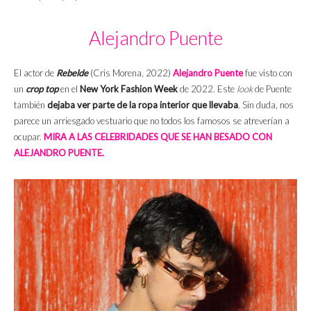
Alejandro Puente
El actor de
Rebelde
(Cris Morena, 2022)
Alejandro Puente
fue visto con
un
crop top
en el
New York Fashion Week
de 2022. Este
look
de Puente
también
dejaba ver parte de la ropa interior que llevaba
. Sin duda, nos
parece un arriesgado vestuario que no todos los famosos se atreverían a
ocupar.
MIRA A LAS CELEBRIDADES QUE SE HAN BESADO CON
ALEJANDRO PUENTE.