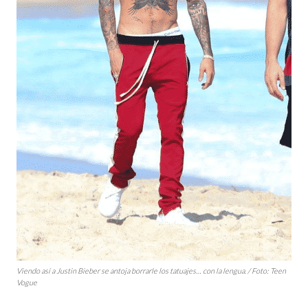
Viendo así a Justin Bieber se antoja borrarle los tatuajes… con la lengua. / Foto:
Teen
Vogue