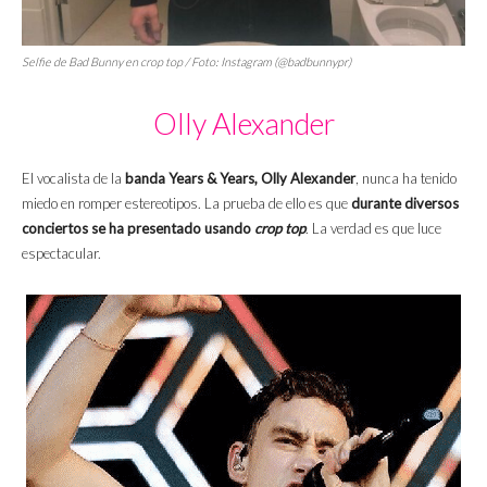
Selfie de Bad Bunny en crop top / Foto: Instagram (@badbunnypr)
Olly Alexander
El vocalista de la
banda Years & Years, Olly Alexander
, nunca ha tenido
miedo en romper estereotipos. La prueba de ello es que
durante diversos
conciertos se ha presentado usando
crop top
. La verdad es que luce
espectacular.